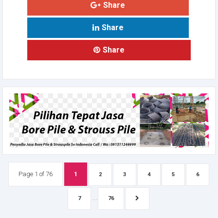
Share
Share
Share
Page 1 of 76
1
2
3
4
5
6
...
7
76