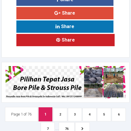
Share
Share
Share
Page 1 of 76
1
2
3
4
5
6
...
7
76