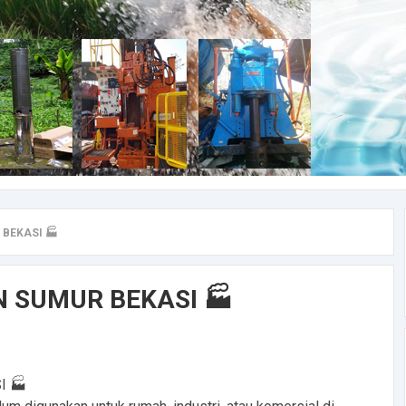
BEKASI 🏭
 SUMUR BEKASI 🏭
I 🏭