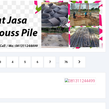
...
3
4
5
6
7
76