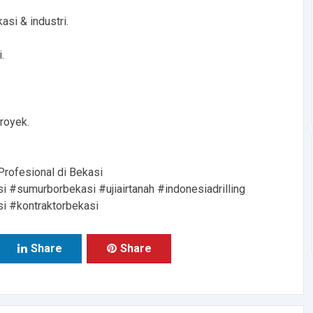
asi & industri.
.
royek.
 Profesional di Bekasi
#sumurborbekasi #ujiairtanah #indonesiadrilling
i #kontraktorbekasi
Share
Share