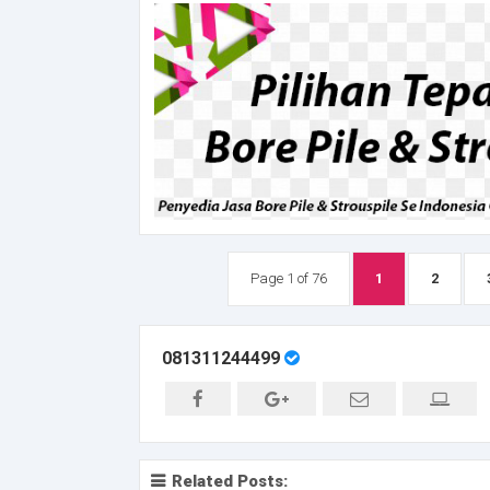
Page 1 of 76
1
2
081311244499
Related Posts: