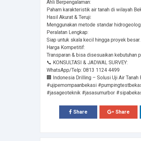
Ahli Berpengalaman:
Paham karakteristik air tanah di wilayah Bek
Hasil Akurat & Teruji:
Menggunakan metode standar hidrogeologi
Peralatan Lengkap:
Siap untuk skala kecil hingga proyek besar.
Harga Kompetitif:
Transparan & bisa disesuaikan kebutuhan p
📞 KONSULTASI & JADWAL SURVEY:
WhatsApp/Telp: 0813 1124 4499
🏢 Indonesia Drilling – Solusi Uji Air Tanah
#ujipemompaanbekasi #pumpingtestbekasi 
#jasageoteknik #jasasumurbor #sipabekas
Share
Share