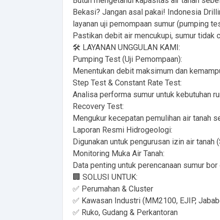
Butuh mengetahui kapasitas air tanah sebel
Bekasi? Jangan asal pakai! Indonesia Drill
layanan uji pemompaan sumur (pumping test
Pastikan debit air mencukupi, sumur tidak 
🛠️ LAYANAN UNGGULAN KAMI:
Pumping Test (Uji Pemompaan):
Menentukan debit maksimum dan kemampuan
Step Test & Constant Rate Test:
Analisa performa sumur untuk kebutuhan rum
Recovery Test:
Mengukur kecepatan pemulihan air tanah 
Laporan Resmi Hidrogeologi:
Digunakan untuk pengurusan izin air tanah (
Monitoring Muka Air Tanah:
Data penting untuk perencanaan sumur bor
🏢 SOLUSI UNTUK:
✅ Perumahan & Cluster
✅ Kawasan Industri (MM2100, EJIP, Jababe
✅ Ruko, Gudang & Perkantoran