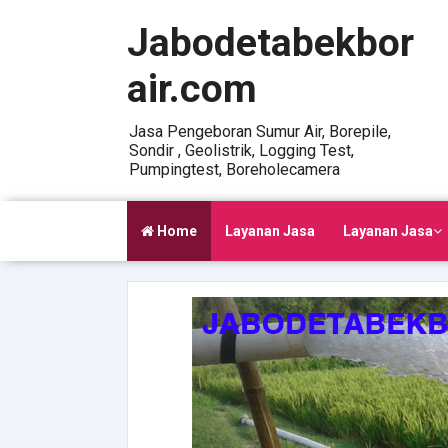
Jabodetabekbor
air.com
Jasa Pengeboran Sumur Air, Borepile,
Sondir , Geolistrik, Logging Test,
Pumpingtest, Boreholecamera
Home
Layanan Jasa
Layanan Jasa