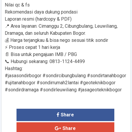
Nilai qc & fs
Rekomendasi daya dukung pondasi
Laporan resmi (hardcopy & PDF)
📍 Area layanan: Cimanggu 2, Cibungbulang, Leuwiliang,
Dramaga, dan seluruh Kabupaten Bogor.
💰 Harga terjangkau & bisa nego sesuai titik sondir
⚡ Proses cepat 1 hari kerja
📄 Bisa untuk pengajuan IMB / PBG
📞 Hubungi sekarang: 0813-1124-4499
Hashtag:
#jasasondirbogor #sondircibungbulang #sondirtanahbogor
#ujitanahbogor #sondirrumah2lantai #geoteknikbogor
#sondirdramaga #sondirleuwiliang #jasageoteknikbogor
Share
Share