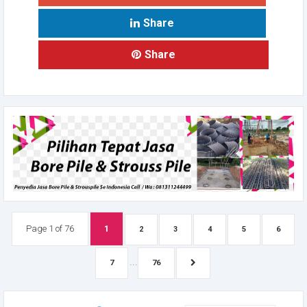
Share
Share
Page 1 of 76
1
2
3
4
5
6
...
7
76