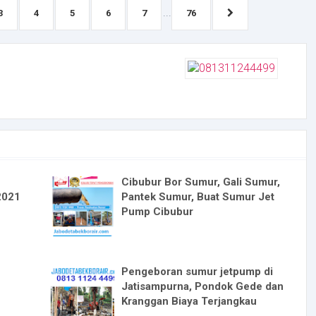
...
3
4
5
6
7
76
n
Cibubur Bor Sumur, Gali Sumur,
2021
Pantek Sumur, Buat Sumur Jet
Pump Cibubur
Pengeboran sumur jetpump di
Jatisampurna, Pondok Gede dan
Kranggan Biaya Terjangkau