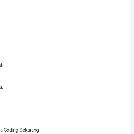
ek
a:
pa Gading Sekarang