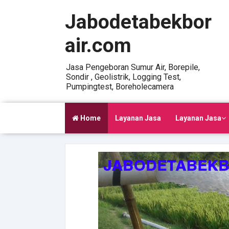
Jabodetabekbor
air.com
Jasa Pengeboran Sumur Air, Borepile,
Sondir , Geolistrik, Logging Test,
Pumpingtest, Boreholecamera
Home
Layanan Jasa
Layanan Jasa