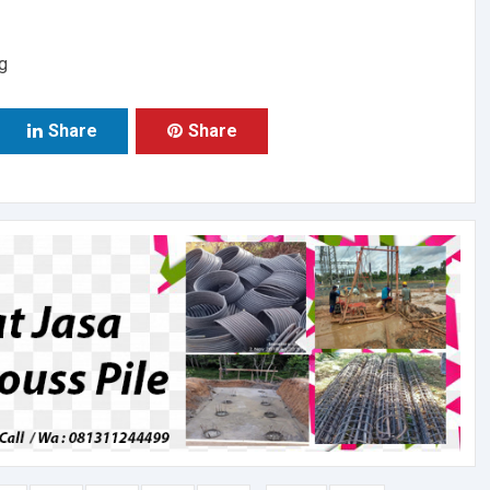
g
Share
Share