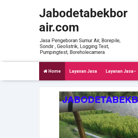
Jabodetabekbor
air.com
Jasa Pengeboran Sumur Air, Borepile,
Sondir , Geolistrik, Logging Test,
Pumpingtest, Boreholecamera
Home
Layanan Jasa
Layanan Jasa