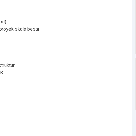
n
st)
proyek skala besar
truktur
MB