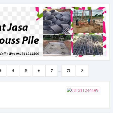
...
3
4
5
6
7
76