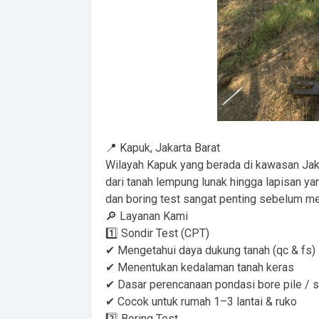
📍 Kapuk, Jakarta Barat
Wilayah Kapuk yang berada di kawasan Jakar
dari tanah lempung lunak hingga lapisan yan
dan boring test sangat penting sebelum me
🔎 Layanan Kami
1️⃣ Sondir Test (CPT)
✔ Mengetahui daya dukung tanah (qc & fs)
✔ Menentukan kedalaman tanah keras
✔ Dasar perencanaan pondasi bore pile / s
✔ Cocok untuk rumah 1–3 lantai & ruko
2️⃣ Boring Test