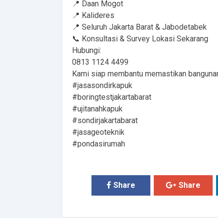
📍 Daan Mogot
📍 Kalideres
📍 Seluruh Jakarta Barat & Jabodetabek
📞 Konsultasi & Survey Lokasi Sekarang
Hubungi:
0813 1124 4499
Kami siap membantu memastikan bangunan A
#jasasondirkapuk
#boringtestjakartabarat
#ujitanahkapuk
#sondirjakartabarat
#jasageoteknik
#pondasirumah
Share
Share