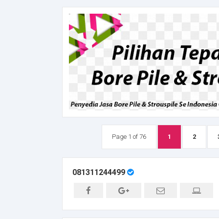
Page 1 of 76
1
2
081311244499