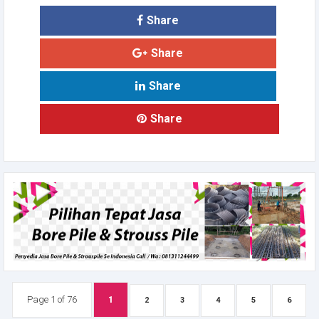
Share
Share
Share
Share
Page 1 of 76
1
2
3
4
5
6