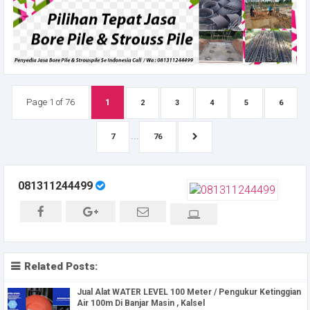
Page 1 of 76
1
2
3
4
5
6
...
7
76
081311244499
Related Posts:
Jual Alat WATER LEVEL 100 Meter / Pengukur Ketinggian
Air 100m Di Banjar Masin , Kalsel