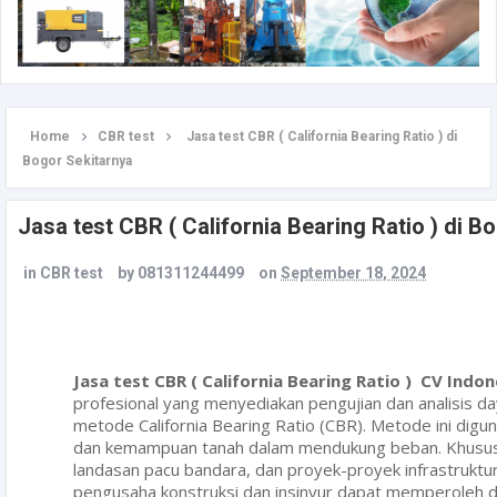
Home
CBR test
Jasa test CBR ( California Bearing Ratio ) di
Bogor Sekitarnya
Jasa test CBR ( California Bearing Ratio ) di B
in
CBR test
by
081311244499
on
September 18, 2024
Jasa test CBR ( California Bearing Ratio ) CV Indone
profesional yang menyediakan pengujian dan analisis 
metode California Bearing Ratio (CBR). Metode ini dig
dan kemampuan tanah dalam mendukung beban. Khususny
landasan pacu bandara, dan proyek-proyek infrastruktur l
pengusaha konstruksi dan insinyur dapat memperoleh da