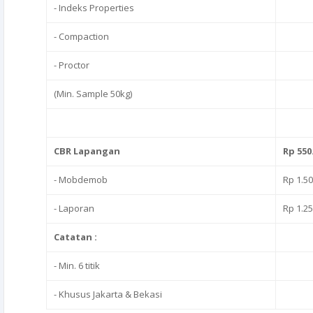
- Indeks Properties
- Compaction
- Proctor
(Min. Sample 50kg)
CBR Lapangan
Rp 550.
- Mobdemob
Rp 1.50
- Laporan
Rp 1.25
Catatan :
- Min. 6 titik
- Khusus Jakarta & Bekasi