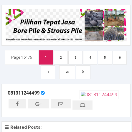
Page 1 of 76
1
2
3
4
5
6
...
7
76
081311244499
Related Posts: