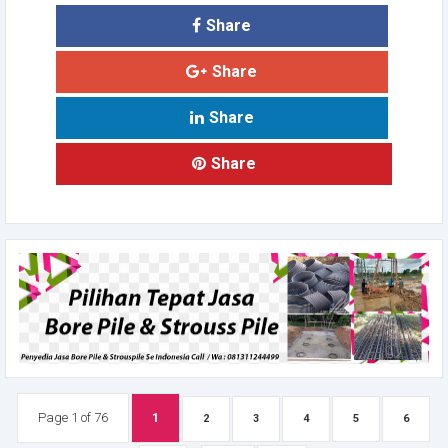
Share
Share
Share
Share
Page 1 of 76
1
2
3
4
5
6