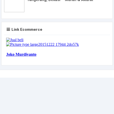
Link Ecommerce
Copyright ©
2026
Jabodetabekborair.com
Blogger Templates
By MS Design |
Blogger Widgets