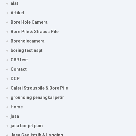
alat
Artikel
Bore Hole Camera
Bore Pile & Strauss Pile
Boreholecamera
boring test nspt
CBR test
Contact
DCP
Galeri Strouspile & Bore Pile
grounding penangkal petir
Home
jasa
jasa bor jet pum
Jasa Geolistrik & Logging