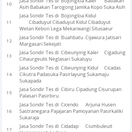
Jasa Sondir Tes di Bojongloa Kaler
Babakan
Asih Babakan Tarogong Jamika Kopo Suka Asih
Jasa Sondir Tes di Bojongloa Kidul
Cibaduyut Cibaduyut Kidul Cibaduyut
Wetan Kebon Lega Mekarwangi Situsaeur
Jasa Sondir Tes di Buahbatu
Cijawura Jatisari
Margasari Sekejati
Jasa Sondir Tes di Cibeunying Kaler
Cigadung
Cihaurgeulis Neglasari Sukaluyu
Jasa Sondir Tes di Cibeunying Kidul
Cicadas
Cikutra Padasuka Pasirlayung Sukamaju
Sukapada
Jasa Sondir Tes di Cibiru
Cipadung Cisurupan
Palasari Pasirbiru
Jasa Sondir Tes di Cicendo
Arjuna Husen
Sastranegara Pajajaran Pamoyanan Pasirkaliki
Sukaraja
Jasa Sondir Tes di Cidadap
Ciumbuleuit