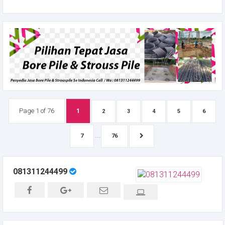
Page 1 of 76
1
2
3
4
5
6
...
7
76
081311244499