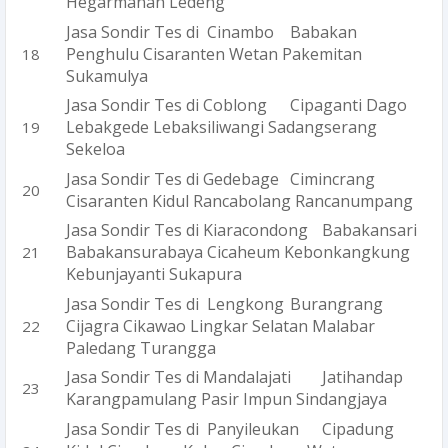
Hegarmanah Ledeng
Jasa Sondir Tes di Cinambo
Babakan
Penghulu Cisaranten Wetan Pakemitan
Sukamulya
Jasa Sondir Tes di Coblong
Cipaganti Dago
Lebakgede Lebaksiliwangi Sadangserang
Sekeloa
Jasa Sondir Tes di Gedebage
Cimincrang
Cisaranten Kidul Rancabolang Rancanumpang
Jasa Sondir Tes di Kiaracondong
Babakansari
Babakansurabaya Cicaheum Kebonkangkung
Kebunjayanti Sukapura
Jasa Sondir Tes di Lengkong
Burangrang
Cijagra Cikawao Lingkar Selatan Malabar
Paledang Turangga
Jasa Sondir Tes di Mandalajati
Jatihandap
Karangpamulang Pasir Impun Sindangjaya
Jasa Sondir Tes di Panyileukan
Cipadung