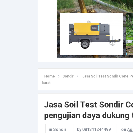
Home
Sondir
Jasa Soil Test Sondir Cone P
barat.
Jasa Soil Test Sondir C
pengujian daya dukung 
in
Sondir
by
081311244499
on
Ag