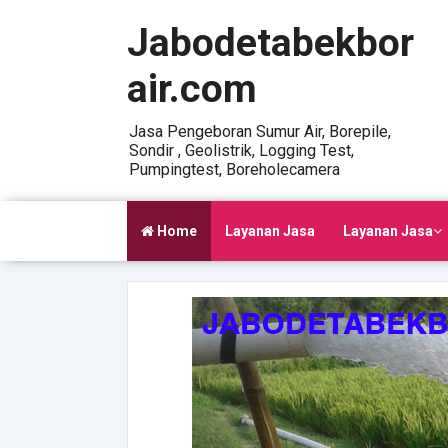
Jabodetabekbor
air.com
Jasa Pengeboran Sumur Air, Borepile,
Sondir , Geolistrik, Logging Test,
Pumpingtest, Boreholecamera
Home
Layanan Jasa
Layanan Jasa