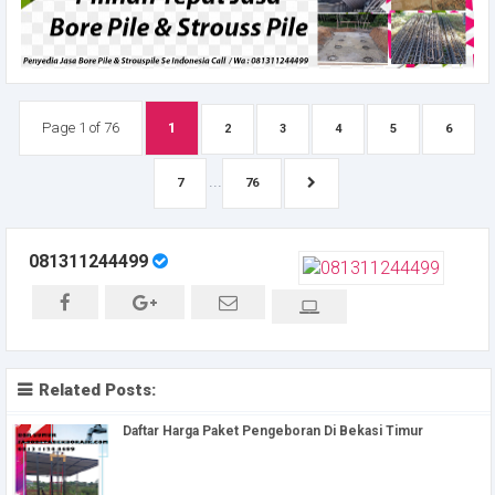
Page 1 of 76
1
2
3
4
5
6
...
7
76
081311244499
Related Posts:
Daftar Harga Paket Pengeboran Di Bekasi Timur