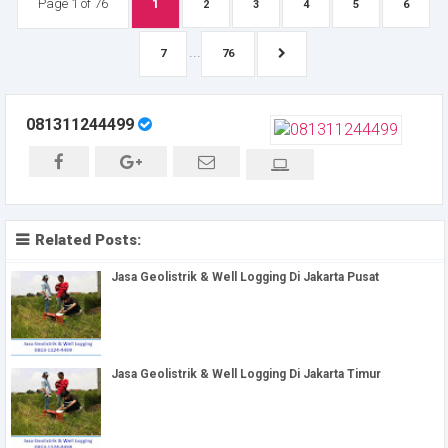
Page 1 of 76
1
2
3
4
5
6
...
7
76
081311244499
Related Posts:
Jasa Geolistrik & Well Logging Di Jakarta Pusat
Jasa Geolistrik & Well Logging Di Jakarta Timur