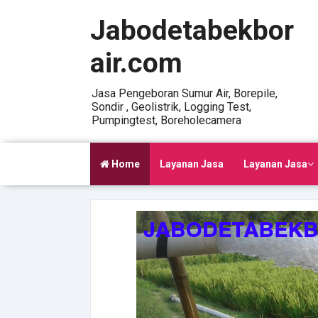
Jabodetabekbor
air.com
Jasa Pengeboran Sumur Air, Borepile,
Sondir , Geolistrik, Logging Test,
Pumpingtest, Boreholecamera
Home
Layanan Jasa
Layanan Jasa