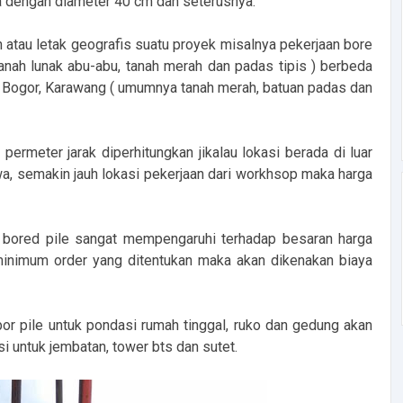
a dengan diameter 40 cm dan seterusnya.
nah atau letak geografis suatu proyek misalnya pekerjaan bore
anah lunak abu-abu, tanah merah dan padas tipis ) berbeda
h Bogor, Karawang ( umumnya tanah merah, batuan padas dan
permeter jarak diperhitungkan jikalau lokasi berada di luar
a, semakin jauh lokasi pekerjaan dari workhsop maka harga
n bored pile sangat mempengaruhi terhadap besaran harga
 minimum order yang ditentukan maka akan dikenakan biaya
 bor pile untuk pondasi rumah tinggal, ruko dan gedung akan
 untuk jembatan, tower bts dan sutet.