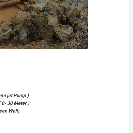
mi jet Pump )
0- 30 Meter )
eep Well)