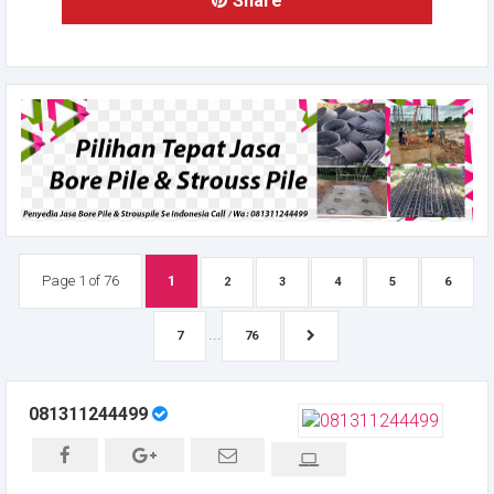
Share
Page 1 of 76
1
2
3
4
5
6
...
7
76
081311244499