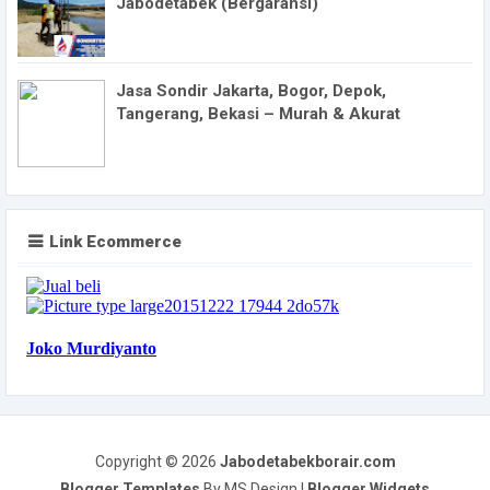
Jabodetabek (Bergaransi)
Jasa Sondir Jakarta, Bogor, Depok,
Tangerang, Bekasi – Murah & Akurat
Link Ecommerce
Copyright ©
2026
Jabodetabekborair.com
Blogger Templates
By MS Design |
Blogger Widgets