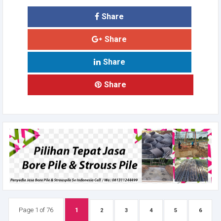
Share
Share
Share
Share
Page 1 of 76
1
2
3
4
5
6