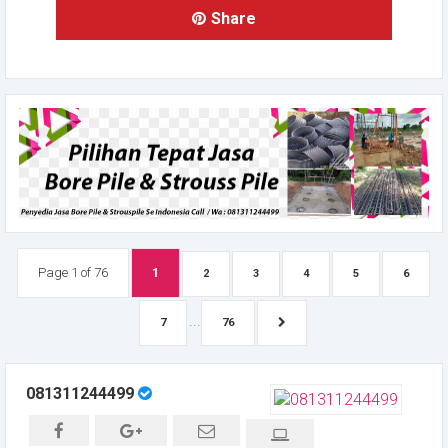
Share
Page 1 of 76
1
2
3
4
5
6
...
7
76
081311244499