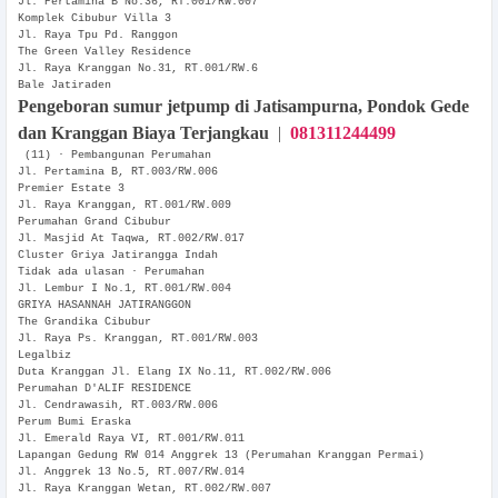
Jl. Pertamina B No.36, RT.001/RW.007
Komplek Cibubur Villa 3
Jl. Raya Tpu Pd. Ranggon
The Green Valley Residence
Jl. Raya Kranggan No.31, RT.001/RW.6
Bale Jatiraden
Pengeboran sumur jetpump di Jatisampurna, Pondok Gede
dan Kranggan Biaya Terjangkau
|
081311244499
(11) · Pembangunan Perumahan
Jl. Pertamina B, RT.003/RW.006
Premier Estate 3
Jl. Raya Kranggan, RT.001/RW.009
Perumahan Grand Cibubur
Jl. Masjid At Taqwa, RT.002/RW.017
Cluster Griya Jatirangga Indah
Tidak ada ulasan · Perumahan
Jl. Lembur I No.1, RT.001/RW.004
GRIYA HASANNAH JATIRANGGON
The Grandika Cibubur
Jl. Raya Ps. Kranggan, RT.001/RW.003
Legalbiz
Duta Kranggan Jl. Elang IX No.11, RT.002/RW.006
Perumahan D'ALIF RESIDENCE
Jl. Cendrawasih, RT.003/RW.006
Perum Bumi Eraska
Jl. Emerald Raya VI, RT.001/RW.011
Lapangan Gedung RW 014 Anggrek 13 (Perumahan Kranggan Permai)
Jl. Anggrek 13 No.5, RT.007/RW.014
Jl. Raya Kranggan Wetan, RT.002/RW.007