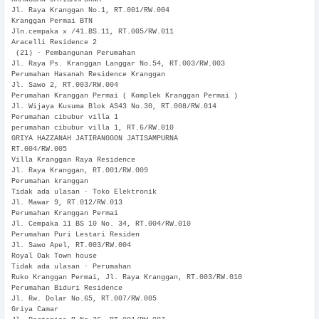
Jl. Raya Kranggan No.1, RT.001/RW.004
Kranggan Permai BTN
Jln.cempaka x /41.BS.11, RT.005/RW.011
Aracelli Residence 2
(21) · Pembangunan Perumahan
Jl. Raya Ps. Kranggan Langgar No.54, RT.003/RW.003
Perumahan Hasanah Residence Kranggan
Jl. Sawo 2, RT.003/RW.004
Perumahan Kranggan Permai ( Komplek Kranggan Permai )
Jl. Wijaya Kusuma Blok AS43 No.30, RT.008/RW.014
Perumahan cibubur villa 1
perumahan cibubur villa 1, RT.6/RW.010
GRIYA HAZZANAH JATIRANGGON JATISAMPURNA
RT.004/RW.005
Villa Kranggan Raya Residence
Jl. Raya Kranggan, RT.001/RW.009
Perumahan kranggan
Tidak ada ulasan · Toko Elektronik
Jl. Mawar 9, RT.012/RW.013
Perumahan Kranggan Permai
Jl. Cempaka 11 BS 10 No. 34, RT.004/RW.010
Perumahan Puri Lestari Residen
Jl. Sawo Apel, RT.003/RW.004
Royal Oak Town house
Tidak ada ulasan · Perumahan
Ruko Kranggan Permai, Jl. Raya Kranggan, RT.003/RW.010
Perumahan Biduri Residence
Jl. Rw. Dolar No.65, RT.007/RW.005
Griya Camar