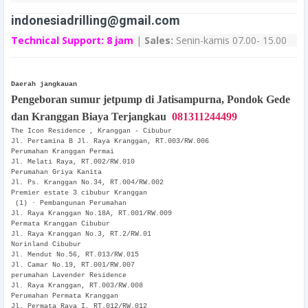
indonesiadrilling@gmail.com
Technical Support:
8 jam
|
Sales:
Senin-kamis 07.00- 15.00
Daerah jangkauan
Pengeboran sumur jetpump di Jatisampurna, Pondok Gede
dan Kranggan Biaya Terjangkau
081311244499
The Icon Residence , Kranggan - Cibubur
Jl. Pertamina B Jl. Raya Kranggan, RT.003/RW.006
Perumahan Kranggan Permai
Jl. Melati Raya, RT.002/RW.010
Perumahan Griya Kanita
Jl. Ps. Kranggan No.34, RT.004/RW.002
Premier estate 3 cibubur Kranggan
(1) · Pembangunan Perumahan
Jl. Raya Kranggan No.18A, RT.001/RW.009
Permata Kranggan Cibubur
Jl. Raya Kranggan No.3, RT.2/RW.01
Norinland Cibubur
Jl. Mendut No.56, RT.013/RW.015
Jl. Camar No.19, RT.001/RW.007
perumahan Lavender Residence
Jl. Raya Kranggan, RT.003/RW.008
Perumahan Permata Kranggan
Jl. Permata Raya I, RT.012/RW.012