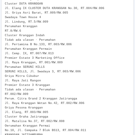
Cluster DUTA KRANGGAN
Jl. Elang IX CLUSTER DUTA KRANGGAN No.30, RT.004/RW.006
Jl. Griya Asri Barat, RT.009/RW.005
Swadaya Town House 4
Jl. Lindung, RT.5/RW.009
Perumahan Kranggan
RT.8/RW.6
Cluster Kranggan Indah
Tidak ada ulasan · Perumahan
Jl. Pertamina B No.133, RT.003/RW.006
Perumahan Kranggan Permain
Jl. Cemp. IX, RT.007/RW.013
Premier Estate 3 Marketing Office
Jl. Raya Kranggan, RT.001/RW.009
Perumahan SERUNI HILLS
SERUNI HILLS, Jl. Swadaya 3, RT.003/RW.006
Griya Mitra Cibubur
Jl. Raya Jati Rangon
Premier Estate 3 Kranggan
Tidak ada ulasan · Perumahan
RT.002/RW.009
Perum. Citra Grand 2 Kranggan Jatirangga
Jl. Raya Kranggan Wetan No.42, RT.002/RW.006
Griya Pesona Kranggan
Jl. Elang, RT.003/RW.005
Cluster Graha Jatirangga
Jl. Matalisa No.37, RT.002/RW.008
Oerumahan Kranggan Permai
No.10, Jl. Cempaka 7 Blok BS13, RT.004/RW.011
KRANGGAN JATISAMPURNA