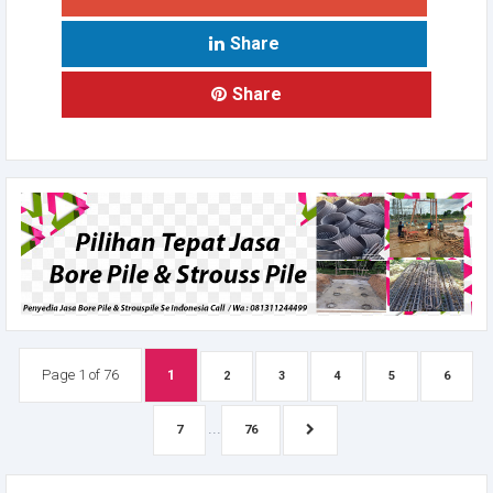
Share
Share
Page 1 of 76
1
2
3
4
5
6
...
7
76