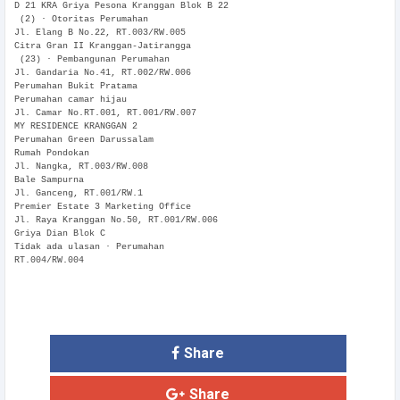
D 21 KRA Griya Pesona Kranggan Blok B 22
(2) · Otoritas Perumahan
Jl. Elang B No.22, RT.003/RW.005
Citra Gran II Kranggan-Jatirangga
(23) · Pembangunan Perumahan
Jl. Gandaria No.41, RT.002/RW.006
Perumahan Bukit Pratama
Perumahan camar hijau
Jl. Camar No.RT.001, RT.001/RW.007
MY RESIDENCE KRANGGAN 2
Perumahan Green Darussalam
Rumah Pondokan
Jl. Nangka, RT.003/RW.008
Bale Sampurna
Jl. Ganceng, RT.001/RW.1
Premier Estate 3 Marketing Office
Jl. Raya Kranggan No.50, RT.001/RW.006
Griya Dian Blok C
Tidak ada ulasan · Perumahan
RT.004/RW.004
Share
Share