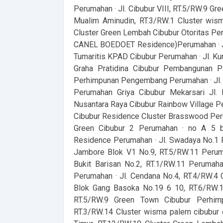
Perumahan · Jl. Cibubur VIII, RT.5/RW.9 
Mualim Aminudin, RT.3/RW.1 Cluster wism
Cluster Green Lembah Cibubur Otoritas Per
CANEL BOEDOET Residence)Perumahan · Jl. 
Tumaritis KPAD Cibubur Perumahan · Jl. Ku
Graha Pratidina Cibubur Pembangunan P
Perhimpunan Pengembang Perumahan · Jl. K
Perumahan Griya Cibubur Mekarsari Jl. 
Nusantara Raya Cibubur Rainbow Village 
Cibubur Residence Cluster Brasswood Perum
Green Cibubur 2 Perumahan · no A 5 bu
Residence Perumahan · Jl. Swadaya No.1 Pe
Jambore Blok V1 No.9, RT.5/RW.11 Perum
Bukit Barisan No.2, RT.1/RW.11 Perumah
Perumahan · Jl. Cendana No.4, RT.4/RW.4
Blok Gang Basoka No.19 6 10, RT.6/RW.10
RT.5/RW.9 Green Town Cibubur Perhim
RT.3/RW.14 Cluster wisma palem cibubu