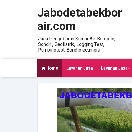
Jabodetabekbor
air.com
Jasa Pengeboran Sumur Air, Borepile,
Sondir , Geolistrik, Logging Test,
Pumpingtest, Boreholecamera
Home
Layanan Jasa
Layanan Jasa