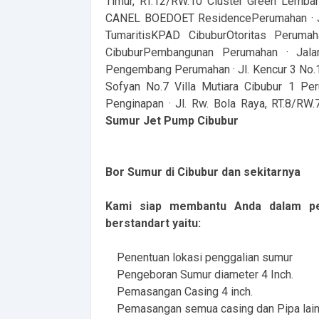
Timur, RT.12/RW.10 Cluster Green Lembah
CANEL BOEDOET ResidencePerumahan · Jl. 
TumaritisKPAD CibuburOtoritas Perumah
CibuburPembangunan Perumahan · Jala
Pengembang Perumahan · Jl. Kencur 3 No.19
Sofyan No.7 Villa Mutiara Cibubur 1 Pe
Penginapan · Jl. Rw. Bola Raya, RT.8/RW
Sumur Jet Pump Cibubur
Bor Sumur di Cibubur dan sekitarnya
Kami siap membantu Anda dalam p
berstandart yaitu:
Penentuan lokasi penggalian sumur
Pengeboran Sumur diameter 4 Inch.
Pemasangan Casing 4 inch.
Pemasangan semua casing dan Pipa lain