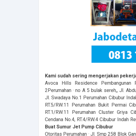
Kami sudah sering mengerjakan pekerj
Avoca Hills Residence Pembangunan Pe
2Perumahan · no A 5 bulak sereh,, Jl. Ab
Jl. Swadaya No.1 Perumahan Cibubur Indah 
RT.5/RW.11 Perumahan Bukit Permai Cib
RT.1/RW.11 Perumahan Cluster Griya C
Cendana No.4, RT.4/RW.4 Cibubur Indah R
Buat Sumur Jet Pump Cibubur
Otoritas Perumahan · Jl. Smp 258 Blok Ga