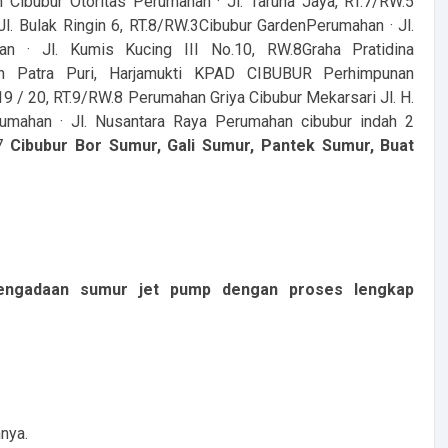
 Cibubur Otoritas Perumahan · Jl. Taruna Jaya, RT.7/RW.5
Bulak Ringin 6, RT.8/RW.3Cibubur GardenPerumahan · Jl.
an · Jl. Kumis Kucing III No.10, RW.8Graha Pratidina
n Patra Puri, Harjamukti KPAD CIBUBUR Perhimpunan
 / 20, RT.9/RW.8 Perumahan Griya Cibubur Mekarsari Jl. H.
rumahan · Jl. Nusantara Raya Perumahan cibubur indah 2
.7
Cibubur Bor Sumur, Gali Sumur, Pantek Sumur, Buat
engadaan sumur jet pump dengan proses lengkap
nya.