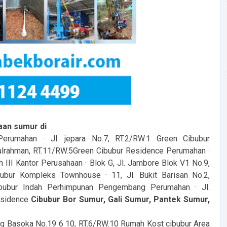
aan sumur di
rumahan · Jl. jepara No.7, RT.2/RW.1 Green Cibubur
dulrahman, RT.11/RW.5Green Cibubur Residence Perumahan ·
III Kantor Perusahaan · Blok G, Jl. Jambore Blok V1 No.9,
ubur Kompleks Townhouse · 11, Jl. Bukit Barisan No.2,
ibubur Indah Perhimpunan Pengembang Perumahan · Jl.
esidence
Cibubur Bor Sumur, Gali Sumur, Pantek Sumur,
ng Basoka No.19 6 10, RT.6/RW.10 Rumah Kost cibubur Area