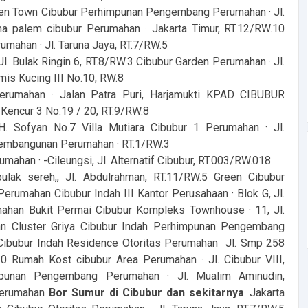
Green Town Cibubur Perhimpunan Pengembang Perumahan · Jl.
a palem cibubur Perumahan · Jakarta Timur, RT.12/RW.10
umahan · Jl. Taruna Jaya, RT.7/RW.5
Bulak Ringin 6, RT.8/RW.3 Cibubur Garden Perumahan · Jl.
mis Kucing III No.10, RW.8
erumahan · Jalan Patra Puri, Harjamukti KPAD CIBUBUR
encur 3 No.19 / 20, RT.9/RW.8
H. Sofyan No.7 Villa Mutiara Cibubur 1 Perumahan · Jl.
Pembangunan Perumahan · RT.1/RW.3
ahan · -Cileungsi, Jl. Alternatif Cibubur, RT.003/RW.018
lak sereh,, Jl. Abdulrahman, RT.11/RW.5 Green Cibubur
rumahan Cibubur Indah III Kantor Perusahaan · Blok G, Jl.
ahan Bukit Permai Cibubur Kompleks Townhouse · 11, Jl.
an Cluster Griya Cibubur Indah Perhimpunan Pengembang
 Cibubur Indah Residence Otoritas Perumahan Jl. Smp 258
 Rumah Kost cibubur Area Perumahan · Jl. Cibubur VIII,
punan Pengembang Perumahan · Jl. Mualim Aminudin,
r erumahan
Bor Sumur di Cibubur dan sekitarnya
· Jakarta