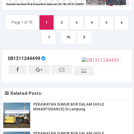
Page 1 of 76
1
2
3
4
5
6
...
7
76
081311244499
Related Posts:
PERAWATAN SUMUR BOR DALAM (HOLE
MINANTENANCE) Di Lampung
PERAWATAN SUMUR BOR DALAM (HOLE