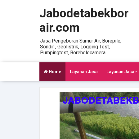
Jabodetabekbor
air.com
Jasa Pengeboran Sumur Air, Borepile,
Sondir , Geolistrik, Logging Test,
Pumpingtest, Boreholecamera
Home
Layanan Jasa
Layanan Jasa