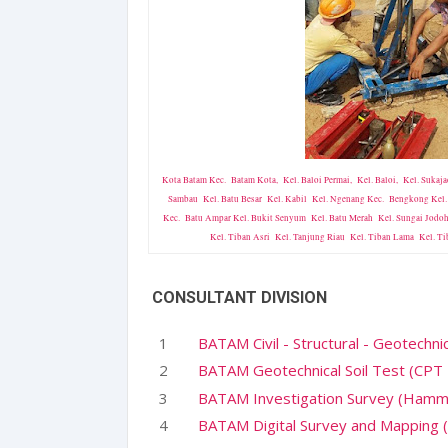
Kota Batam Kec. Batam Kota, Kel. Baloi Permai, Kel. Baloi, Kel. Sukaj
Sambau Kel. Batu Besar Kel. Kabil Kel. Ngenang Kec. Bengkong Ke
Kec. Batu Ampar Kel. Bukit Senyum Kel. Batu Merah Kel. Sungai Jodo
Kel. Tiban Asri Kel. Tanjung Riau Kel. Tiban Lama Kel. Ti
CONSULTANT DIVISION
BATAM Civil - Structural - Geotechni
BATAM Geotechnical Soil Test (CPT
BATAM Investigation Survey (Hammer
BATAM Digital Survey and Mapping (