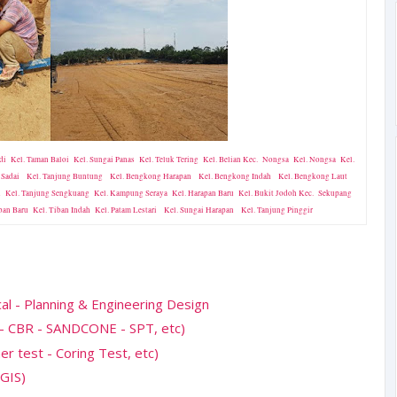
adi Kel. Taman Baloi Kel. Sungai Panas Kel. Teluk Tering Kel. Belian Kec. Nongsa Kel. Nongsa Kel.
l. Sadai Kel. Tanjung Buntung Kel. Bengkong Harapan Kel. Bengkong Indah Kel. Bengkong Laut
h Kel. Tanjung Sengkuang Kel. Kampung Seraya Kel. Harapan Baru Kel. Bukit Jodoh Kec. Sekupang
ban Baru Kel. Tiban Indah Kel. Patam Lestari Kel. Sungai Harapan Kel. Tanjung Pinggir
cal - Planning & Engineering Design
 - CBR - SANDCONE - SPT, etc)
 test - Coring Test, etc)
GIS)