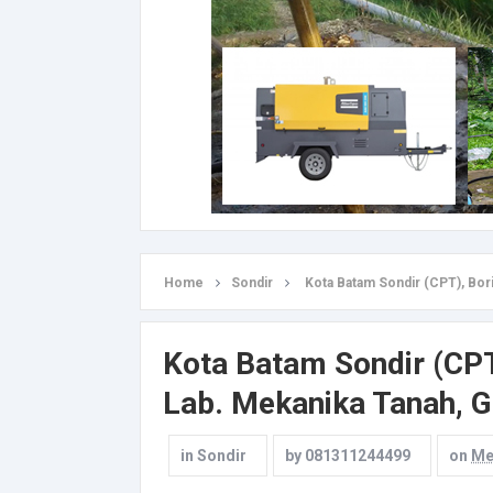
Home
Sondir
Kota Batam Sondir (CPT), Bori
Kota Batam Sondir (CPT)
Lab. Mekanika Tanah, Ge
in
Sondir
by
081311244499
on
Me