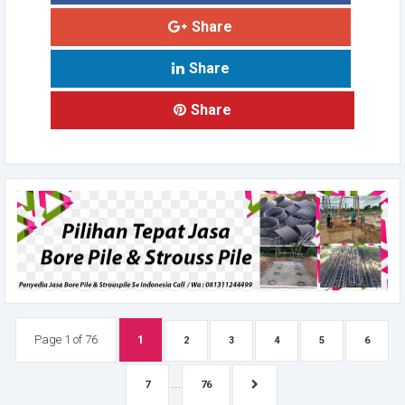
Share
Share
Share
Page 1 of 76
1
2
3
4
5
6
...
7
76