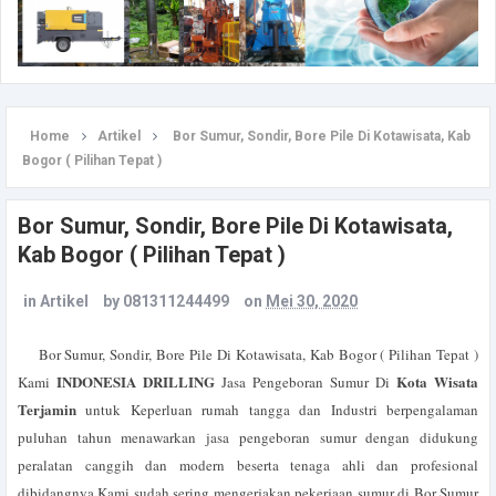
Home
Artikel
Bor Sumur, Sondir, Bore Pile Di Kotawisata, Kab
Bogor ( Pilihan Tepat )
Bor Sumur, Sondir, Bore Pile Di Kotawisata,
Kab Bogor ( Pilihan Tepat )
in
Artikel
by
081311244499
on
Mei 30, 2020
Bor Sumur, Sondir, Bore Pile Di Kotawisata, Kab Bogor ( Pilihan Tepat )
INDONESIA DRILLING
Kota Wisata
Kami
Jasa Pengeboran Sumur Di
Terjamin
untuk Keperluan rumah tangga dan Industri berpengalaman
puluhan tahun menawarkan jasa pengeboran sumur dengan didukung
peralatan canggih dan modern beserta tenaga ahli dan profesional
dibidangnya.
Kami sudah sering mengerjakan pekerjaan sumur di Bor Sumur