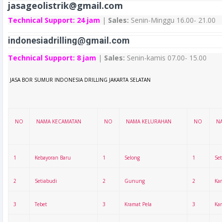
jasageolistrik@gmail.com
Technical Support:
24 jam
|
Sales:
Senin-Minggu 16.00- 21.00
indonesiadrilling@gmail.com
Technical Support:
8 jam
|
Sales:
Senin-kamis 07.00- 15.00
JASA BOR SUMUR INDONESIA DRILLING
JAKARTA SELATAN
NO
NAMA KECAMATAN
NO
NAMA KELURAHAN
NO
N
1
Kebayoran Baru
1
Selong
1
Set
2
Setiabudi
2
Gunung
2
Kar
3
Tebet
3
Kramat Pela
3
Ka