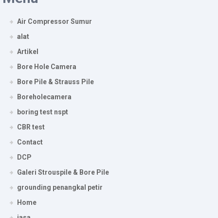
Air Compressor Sumur
alat
Artikel
Bore Hole Camera
Bore Pile & Strauss Pile
Boreholecamera
boring test nspt
CBR test
Contact
DCP
Galeri Strouspile & Bore Pile
grounding penangkal petir
Home
jasa