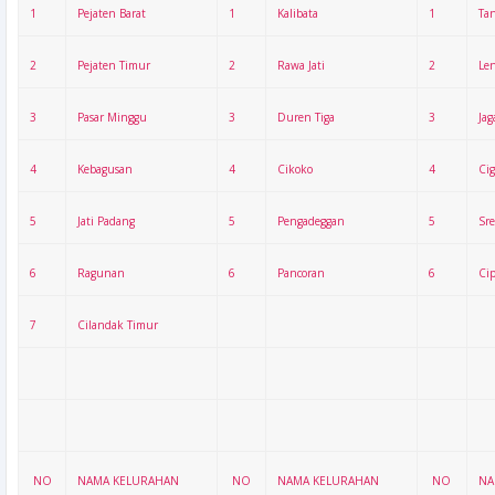
1
Pejaten Barat
1
Kalibata
1
Ta
2
Pejaten Timur
2
Rawa Jati
2
Le
3
Pasar Minggu
3
Duren Tiga
3
Jag
4
Kebagusan
4
Cikoko
4
Ci
5
Jati Padang
5
Pengadeggan
5
Sr
6
Ragunan
6
Pancoran
6
Ci
7
Cilandak Timur
NO
NAMA KELURAHAN
NO
NAMA KELURAHAN
NO
NA