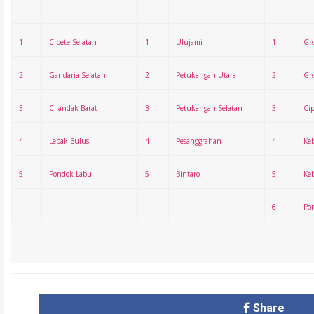
1
Cipete Selatan
1
Ulujami
1
Gro
2
Gandaria Selatan
2
Petukangan Utara
2
Gro
3
Cilandak Barat
3
Petukangan Selatan
3
Cip
4
Lebak Bulus
4
Pesanggrahan
4
Ke
5
Pondok Labu
5
Bintaro
5
Ke
6
Po
Share