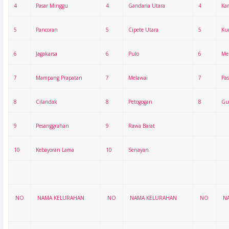
4
Pasar Minggu
4
Gandaria Utara
4
Ka
5
Pancoran
5
Cipete Utara
5
Ku
6
Jagakarsa
6
Pulo
6
Me
7
Mampang Prapatan
7
Melawai
7
Pas
8
Cilandak
8
Petogogan
8
Gu
9
Pesanggrahan
9
Rawa Barat
10
Kebayoran Lama
10
Senayan
NO
NAMA KELURAHAN
NO
NAMA KELURAHAN
NO
N