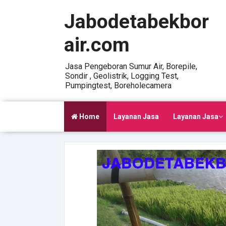
Jabodetabekbor
air.com
Jasa Pengeboran Sumur Air, Borepile,
Sondir , Geolistrik, Logging Test,
Pumpingtest, Boreholecamera
Home
Layanan Jasa
Layanan Jasa