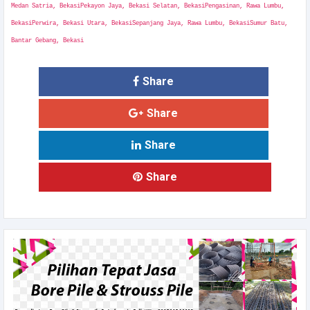
Medan Satria, BekasiPekayon Jaya, Bekasi Selatan, BekasiPengasinan, Rawa Lumbu,
BekasiPerwira, Bekasi Utara, BekasiSepanjang Jaya, Rawa Lumbu, BekasiSumur Batu,
Bantar Gebang, Bekasi
Share
Share
Share
Share