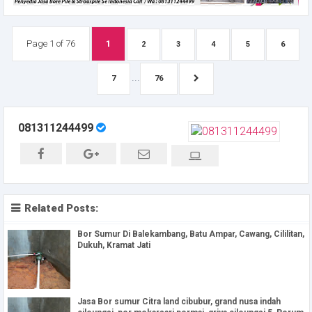
Page 1 of 76
1
2
3
4
5
6
...
7
76
081311244499
Related Posts:
Bor Sumur Di Balekambang, Batu Ampar, Cawang, Cililitan,
Dukuh, Kramat Jati
Jasa Bor sumur Citra land cibubur, grand nusa indah