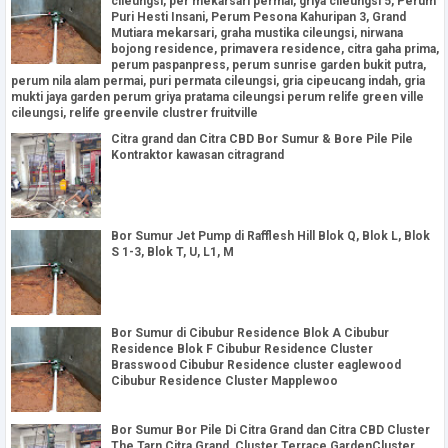
cileungsi, per mekarsari permai, griya cileungsi 5, Perum
Puri Hesti Insani, Perum Pesona Kahuripan 3, Grand
Mutiara mekarsari, graha mustika cileungsi, nirwana
bojong residence, primavera residence, citra gaha prima,
perum paspanpress, perum sunrise garden bukit putra,
perum nila alam permai, puri permata cileungsi, gria cipeucang indah, gria
mukti jaya garden perum griya pratama cileungsi perum relife green ville
cileungsi, relife greenvile clustrer fruitville
Citra grand dan Citra CBD Bor Sumur & Bore Pile Pile
Kontraktor kawasan citragrand
Bor Sumur Jet Pump di Rafflesh Hill Blok Q, Blok L, Blok
S 1-3, Blok T, U, L1, M
Bor Sumur di Cibubur Residence Blok A Cibubur
Residence Blok F Cibubur Residence Cluster
Brasswood Cibubur Residence cluster eaglewood
Cibubur Residence Cluster Mapplewoo
Bor Sumur Bor Pile Di Citra Grand dan Citra CBD Cluster
The Tarn Citra Grand, Cluster Terrace GardenCluster