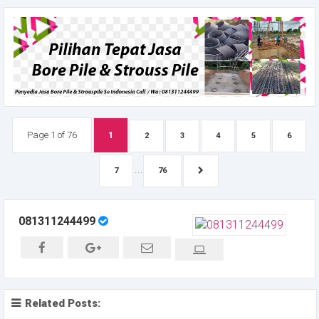
Page 1 of 76
1
2
3
4
5
6
...
7
76
081311244499
Related Posts: