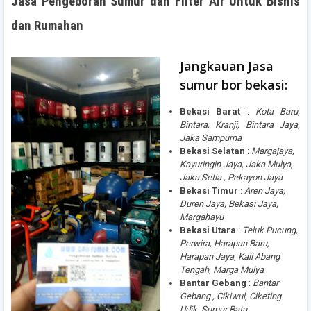
Jasa Pengeboran Sumur dan Filter Air Untuk Bisnis
dan Rumahan
Jangkauan
Jasa
sumur bor bekasi:
Bekasi Barat
:
Kota Baru,
Bintara, Kranji, Bintara Jaya,
Jaka Sampurna
Bekasi Selatan
:
Margajaya,
Kayuringin Jaya, Jaka Mulya,
Jaka Setia , Pekayon Jaya
Bekasi Timur
:
Aren Jaya,
Duren Jaya, Bekasi Jaya,
Margahayu
Bekasi
Utara
:
Teluk Pucung,
Perwira, Harapan Baru,
Harapan Jaya, Kali Abang
Tengah, Marga Mulya
Bantar Gebang
:
Bantar
Gebang , Cikiwul, Ciketing
Udik, Sumur Batu