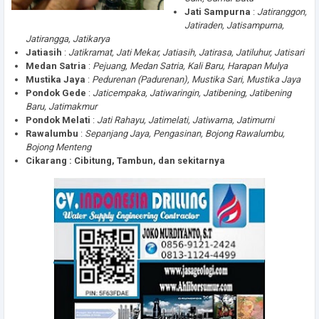
Jati Sampurna
:
Jatiranggon,
Jatiraden, Jatisampurna,
Jatirangga, Jatikarya
Jatiasih
:
Jatikramat, Jati Mekar, Jatiasih, Jatirasa, Jatiluhur, Jatisari
Medan
Satria
:
Pejuang, Medan Satria, Kali Baru, Harapan Mulya
Mustika
Jaya
:
Pedurenan (Padurenan), Mustika Sari, Mustika Jaya
Pondok
Gede
:
Jaticempaka, Jatiwaringin, Jatibening, Jatibening
Baru, Jatimakmur
Pondok
Melati
:
Jati Rahayu, Jatimelati, Jatiwarna, Jatimurni
Rawalumbu
:
Sepanjang Jaya, Pengasinan, Bojong Rawalumbu,
Bojong Menteng
Cikarang : Cibitung, Tambun, dan sekitarnya