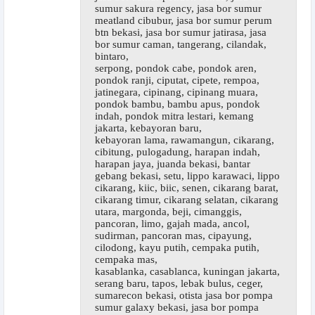
sumur sakura regency, jasa bor sumur
meatland cibubur, jasa bor sumur perum
btn bekasi, jasa bor sumur jatirasa, jasa
bor sumur caman, tangerang, cilandak,
bintaro,
serpong, pondok cabe, pondok aren,
pondok ranji, ciputat, cipete, rempoa,
jatinegara, cipinang, cipinang muara,
pondok bambu, bambu apus, pondok
indah, pondok mitra lestari, kemang
jakarta, kebayoran baru,
kebayoran lama, rawamangun, cikarang,
cibitung, pulogadung, harapan indah,
harapan jaya, juanda bekasi, bantar
gebang bekasi, setu, lippo karawaci, lippo
cikarang, kiic, biic, senen, cikarang barat,
cikarang timur, cikarang selatan, cikarang
utara, margonda, beji, cimanggis,
pancoran, limo, gajah mada, ancol,
sudirman, pancoran mas, cipayung,
cilodong, kayu putih, cempaka putih,
cempaka mas,
kasablanka, casablanca, kuningan jakarta,
serang baru, tapos, lebak bulus, ceger,
sumarecon bekasi, otista jasa bor pompa
sumur galaxy bekasi, jasa bor pompa