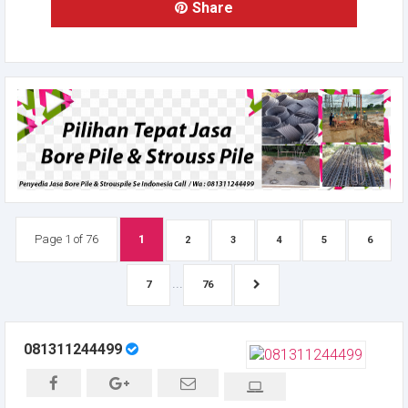
Share
Page 1 of 76
1
2
3
4
5
6
...
7
76
081311244499