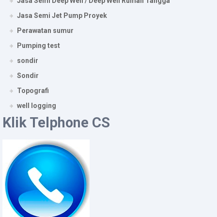
Jasa Semi Deep Well / Deep Well Rumah Tangga
Jasa Semi Jet Pump Proyek
Perawatan sumur
Pumping test
sondir
Sondir
Topografi
well logging
Klik Telphone CS