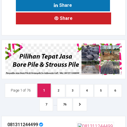
Share
Share
Page 1 of 76
1
2
3
4
5
6
...
7
76
081311244499