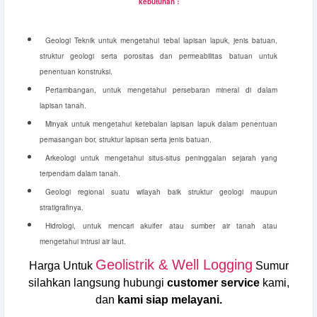
kebutuhan :
Geologi Teknik untuk mengetahui tebal lapisan lapuk, jenis batuan,
struktur geologi serta porositas dan permeabilitas batuan untuk
penentuan konstruksi.
Pertambangan, untuk mengetahui persebaran mineral di dalam
lapisan tanah.
Minyak untuk mengetahui ketebalan lapisan lapuk dalam penentuan
pemasangan bor, struktur lapisan serta jenis batuan.
Arkeologi untuk mengetahui situs-situs peninggalan sejarah yang
terpendam dalam tanah.
Geologi regional suatu wilayah baik struktur geologi maupun
stratigrafinya.
Hidrologi, untuk mencari akuifer atau sumber air tanah atau
mengetahui intrusi air laut.
Geolistrik & Well Logging
Harga Untuk
Sumur
silahkan langsung hubungi
customer service
kami,
dan
kami siap melayani.