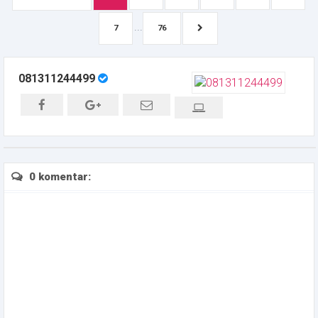
...
7
76
081311244499
0 komentar: