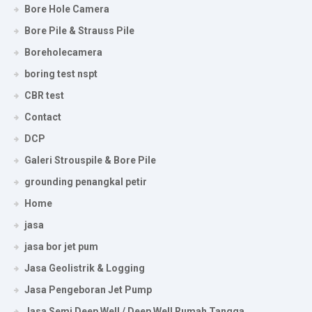
Bore Hole Camera
Bore Pile & Strauss Pile
Boreholecamera
boring test nspt
CBR test
Contact
DCP
Galeri Strouspile & Bore Pile
grounding penangkal petir
Home
jasa
jasa bor jet pum
Jasa Geolistrik & Logging
Jasa Pengeboran Jet Pump
Jasa Semi Deep Well / Deep Well Rumah Tangga