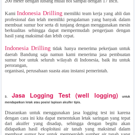
200 meter dengan lubang mulai nol sampai dengan 17 Inch.
Indonesia Drilling
Kami
memiliki team kerja yang ahli dan
profesional dan telah memiliki pengalaman yang banyak dalam
membuat sumur bor serta di tunjang dengan menggunakan mesin
berkualitas sehingga dapat mempermudah pengerjaan dengan
hasil yang maksimal dan lebih cepat.
Indonesia Drilling
tidak hanya menerima pekerjaan untuk
daerah Bandung saja namun kami menerima jasa pembuatan
sumur bor untuk seluruh wilayah di Indonesia, baik itu untuk
perorangan,
organisasi, perusahaan suasta atau instansi pemerintah.
Jasa Logging Test (well logging)
3.
untuk
mendapatkan letak atau posisi lapisan akuifer tipis.
Disarankan untuk menggunakan jasa logging test ini karena
dengan cara ini kita dapat menentukan letak saringan yang tepat
dari akuifer yang disadap, sehingga dengan begitu akan
didapatkan hasil eksploitasi air tanah yang maksimal dalam
membuat sumur bor untuk memperoleh sumber air tanah yang