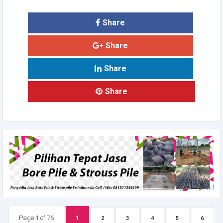
Share
Share
Share
Share
Page 1 of 76
1
2
3
4
5
6