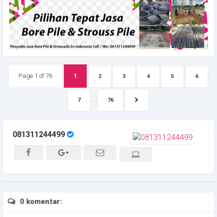
Page 1 of 76
1
2
3
4
5
6
...
7
76
081311244499
0 komentar: