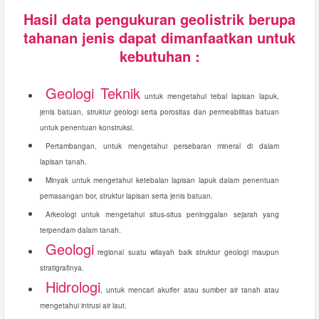
Hasil data pengukuran geolistrik berupa
tahanan jenis dapat dimanfaatkan untuk
kebutuhan :
Geologi Teknik
untuk mengetahui tebal lapisan lapuk,
jenis batuan, struktur geologi serta porositas dan permeabilitas batuan
untuk penentuan konstruksi.
Pertambangan, untuk mengetahui persebaran mineral di dalam
lapisan tanah.
Minyak untuk mengetahui ketebalan lapisan lapuk dalam penentuan
pemasangan bor, struktur lapisan serta jenis batuan.
Arkeologi untuk mengetahui situs-situs peninggalan sejarah yang
terpendam dalam tanah.
Geologi
regional suatu wilayah baik struktur geologi maupun
stratigrafinya.
Hidrologi
, untuk mencari akuifer atau sumber air tanah atau
mengetahui intrusi air laut.