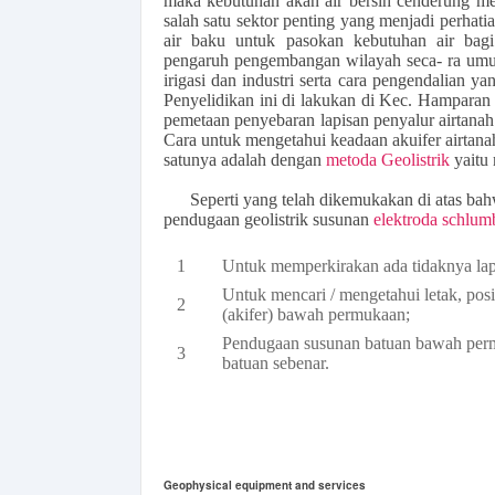
maka kebutuhan akan air bersih cenderung me
salah satu sektor penting yang menjadi perhat
air baku untuk pasokan kebutuhan air bagi
pengaruh pengembangan wilayah seca- ra umum
irigasi dan industri serta cara pengendalian 
Penyelidikan ini di lakukan di Kec. Hamparan
pemetaan penyebaran lapisan penyalur airtana
Cara untuk mengetahui keadaan akuifer airtanah
satunya adalah dengan
metoda Geolistrik
yaitu
Seperti yang telah dikemukakan di atas ba
pendugaan geolistrik susunan
elektroda schlum
Untuk memperkirakan ada tidaknya la
Untuk mencari / mengetahui letak, pos
(akifer) bawah permukaan;
Pendugaan susunan batuan bawah pe
batuan sebenar.
Geophysical equipment and services