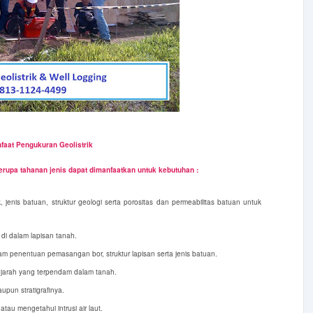
faat Pengukuran Geolistrik
berupa tahanan jenis dapat dimanfaatkan untuk kebutuhan :
 jenis batuan, struktur geologi serta porositas dan permeabilitas batuan untuk
di dalam lapisan tanah.
am penentuan pemasangan bor, struktur lapisan serta jenis batuan.
sejarah yang terpendam dalam tanah.
aupun stratigrafinya.
atau mengetahui intrusi air laut.