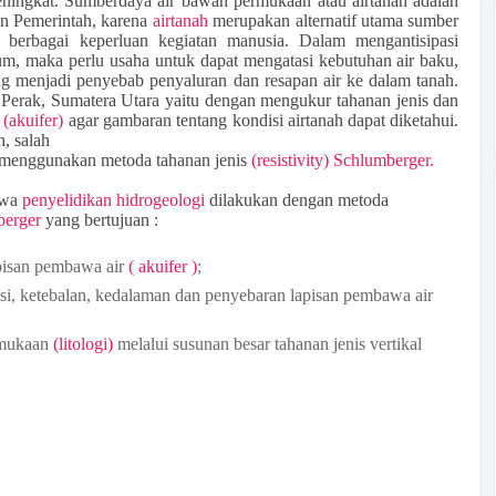
ningkat. Sumberdaya air bawah permukaan atau airtanah adalah
ian Pemerintah, karena
airtanah
merupakan alternatif utama sumber
 berbagai keperluan kegiatan manusia. Dalam mengantisipasi
, maka perlu usaha untuk dapat mengatasi kebutuhan air baku,
yang menjadi penyebab penyaluran dan resapan air ke dalam tanah.
 Perak, Sumatera Utara yaitu dengan mengukur tahanan jenis dan
h
(akuifer)
agar gambaran tentang kondisi airtanah dapat diketahui.
, salah
 menggunakan metoda tahanan jenis
(resistivity) Schlumberger.
hwa
penyelidikan hidrogeologi
dilakukan dengan metoda
berger
yang bertujuan :
pisan pembawa air
( akuifer )
;
isi, ketebalan, kedalaman dan penyebaran lapisan pembawa air
rmukaan
(litologi)
melalui susunan besar tahanan jenis vertikal