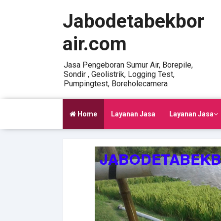
Jabodetabekbor
air.com
Jasa Pengeboran Sumur Air, Borepile,
Sondir , Geolistrik, Logging Test,
Pumpingtest, Boreholecamera
Home
Layanan Jasa
Layanan Jasa