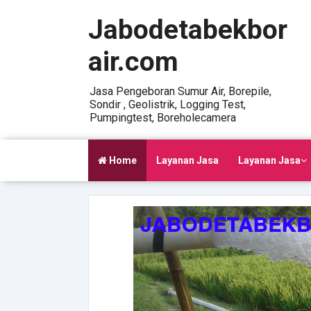
Jabodetabekbor
air.com
Jasa Pengeboran Sumur Air, Borepile,
Sondir , Geolistrik, Logging Test,
Pumpingtest, Boreholecamera
Home
Layanan Jasa
Layanan Jasa