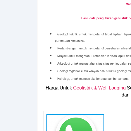
Man
Hasil data pengukuran geolistrik 
Geologi Teknik untuk mengetahui tebal lapisan lapuk,
penentuan konstruksi.
Pertambangan, untuk mengetahui persebaran mineral 
Minyak untuk mengetahui ketebalan lapisan lapuk dal
Arkeologi untuk mengetahui situs-situs peninggalan 
Geologi regional suatu wilayah baik struktur geologi m
Hidrologi, untuk mencari akuifer atau sumber air tanah 
Harga Untuk
Geolistrik & Well Logging
Su
dan