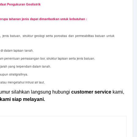
faat Pengukuran Geolistrik
berupa tahanan jenis dapat dimanfaatkan untuk kebutuhan :
 jenis batuan, struktur geologi serta porositas dan permeabilitas batuan untuk
di dalam lapisan tanah.
am penentuan pemasangan bor, struktur lapisan serta jenis batuan.
sejarah yang terpendam dalam tanah.
aupun stratigrafinya.
atau mengetahui intrusi air laut.
mur silahkan langsung hubungi
customer service
kami,
kami siap melayani.