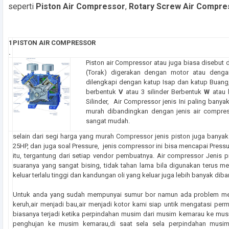
seperti
Piston Air Compressor
,
Rotary Screw Air Compre
1
PISTON AIR COMPRESSOR
.
Piston air Compressor atau juga biasa disebut 
(Torak) digerakan dengan motor atau dengan
dilengkapi dengan katup Isap dan katup Buang, s
berbentuk
V
atau 3 silinder Berbentuk
W
atau b
Silinder, Air Compressor jenis Ini paling banya
murah dibandingkan dengan jenis air compres
sangat mudah.
selain dari segi
harga yang murah Compressor jenis piston juga banyak 
25HP, dan juga soal Pressure, jenis compressor ini bisa mencapai Pres
itu, tergantung dari setiap vendor pembuatnya. Air compressor Jenis p
suaranya yang sangat bising, tidak tahan lama bila digunakan terus 
keluar terlalu tinggi dan kandungan oli yang keluar juga lebih banyak di
Untuk anda yang sudah mempunyai sumur bor namun ada problem meng
keruh,air menjadi bau,air menjadi kotor kami siap untik mengatasi per
biasanya terjadi ketika perpindahan musim dari musim kemarau ke mu
penghujan ke musim kemarau,di saat sela sela perpindahan musim