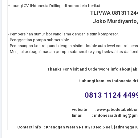
Hubungi CV. INdonesia Drilling di nomor telp berikut.
TLP/WA 08131124
Joko Murdiyanto, 
- Pembersihan sumur bor yang lama dengan sistim kompresor.
- Penggantian pompa submersible.
- Pemasangan kontrol panel dengan sistim double auto level control sens
- Menjual berbagai macam pompa submersible yang berkwalitas dari be
Thanks For Visit and OrderMore info about
jab
Hubungi kami cv indonesia dri
0813 1124 449
website : www.jabodetabekbor
Email : indonesiadrilling@gm
Contact info : Kranggan Wetan RT 01/13 No.5 Kel. jatirangga 