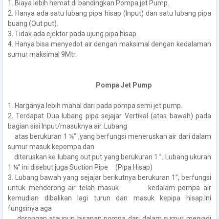
1. Biaya lebih hemat di bandingkan Pompa jet Pump.
2. Hanya ada satu lubang pipa hisap (Input) dan satu lubang pipa
buang (Out put).
3. Tidak ada ejektor pada ujung pipa hisap.
4. Hanya bisa menyedot air dengan maksimal dengan kedalaman
sumur maksimal 9Mtr.
Pompa Jet Pump
1. Harganya lebih mahal dari pada pompa semi jet pump.
2. Terdapat Dua lubang pipa sejajar Vertikal (atas bawah) pada
bagian sisi Input/masuknya air. Lubang
atas berukuran 1 ¼” ,yang berfungsi meneruskan air dari dalam
sumur masuk kepompa dan
diteruskan ke lubang out put yang berukuran 1 ”. Lubang ukuran
1 ¼” ini disebut juga Suction Pipe (Pipa Hisap)
3. Lubang bawah yang sejajar berikutnya berukuran 1”, berfungsi
untuk mendorong air telah masuk kedalam pompa air
kemudian dibalikan lagi turun dan masuk kepipa hisap.Ini
fungsinya aga
dorongan ataupun hisapan pompa dari dalam sumur menjadi