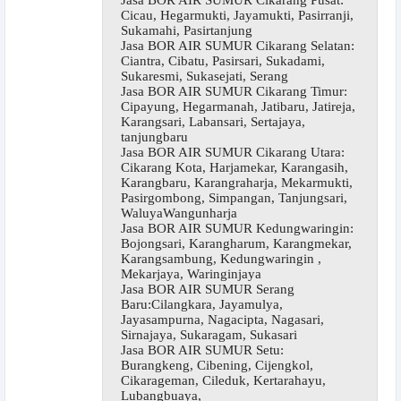
Cicau, Hegarmukti, Jayamukti, Pasirranji,
Sukamahi, Pasirtanjung
Jasa BOR AIR SUMUR Cikarang Selatan:
Ciantra, Cibatu, Pasirsari, Sukadami,
Sukaresmi, Sukasejati, Serang
Jasa BOR AIR SUMUR Cikarang Timur:
Cipayung, Hegarmanah, Jatibaru, Jatireja,
Karangsari, Labansari, Sertajaya,
tanjungbaru
Jasa BOR AIR SUMUR Cikarang Utara:
Cikarang Kota, Harjamekar, Karangasih,
Karangbaru, Karangraharja, Mekarmukti,
Pasirgombong, Simpangan, Tanjungsari,
WaluyaWangunharja
Jasa BOR AIR SUMUR Kedungwaringin:
Bojongsari, Karangharum, Karangmekar,
Karangsambung, Kedungwaringin ,
Mekarjaya, Waringinjaya
Jasa BOR AIR SUMUR Serang
Baru:Cilangkara, Jayamulya,
Jayasampurna, Nagacipta, Nagasari,
Sirnajaya, Sukaragam, Sukasari
Jasa BOR AIR SUMUR Setu:
Burangkeng, Cibening, Cijengkol,
Cikarageman, Cileduk, Kertarahayu,
Lubangbuaya,