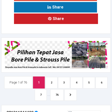
Share
Share
Page 1 of 76
1
2
3
4
5
6
...
7
76