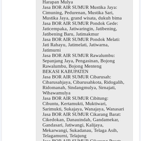
Harapan Mulya
Jasa BOR AIR SUMUR Mustika Jaya:
Cimuning, Pedurenan, Mustika Sari,
Mustika Jaya, grand wisata, dukuh bima
Jasa BOR AIR SUMUR Pondok Gede:
Jaticempaka, Jatiwaringin, Jatibening,
Jatibening Baru, Jatimakmur
Jasa BOR AIR SUMUR Pondok Melati:
Jati Rahayu, Jatimelati, Jatiwarna,
Jatimurni
Jasa BOR AIR SUMUR Rawalumbu:
Sepanjang Jaya, Pengasinan, Bojong
Rawalumbu, Bojong Menteng
BEKASI KABUPATEN
Jasa BOR AIR SUMUR Cibarusah:
Cibarusahjaya, Cibarusahkota, Ridogalih,
Ridomanah, Sindangmulya, Sirnajati,
Wibawamulya
Jasa BOR AIR SUMUR Cibitung:
Cibuntu, Kertamukti, Muktiwari,
Sarimukti, Sukajaya, Wanajaya, Wanasari
Jasa BOR AIR SUMUR Cikarang Barat:
Cikedokan, Danauindah, Gandamekar,
Gandasari, Jatiwangi, Kalijaya,
Mekarwangi, Sukadanau, Telaga Asih,
Telagamurni, Telajung
Jasa BOR AIR SUMUR Cikarang Pusat: