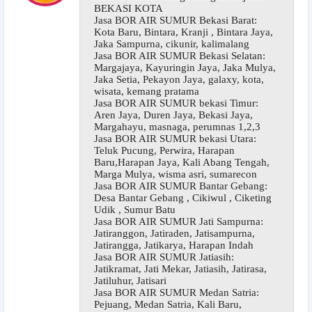
BEKASI KOTA
Jasa BOR AIR SUMUR Bekasi Barat:
Kota Baru, Bintara, Kranji , Bintara Jaya,
Jaka Sampurna, cikunir, kalimalang
Jasa BOR AIR SUMUR Bekasi Selatan:
Margajaya, Kayuringin Jaya, Jaka Mulya,
Jaka Setia, Pekayon Jaya, galaxy, kota,
wisata, kemang pratama
Jasa BOR AIR SUMUR bekasi Timur:
Aren Jaya, Duren Jaya, Bekasi Jaya,
Margahayu, masnaga, perumnas 1,2,3
Jasa BOR AIR SUMUR bekasi Utara:
Teluk Pucung, Perwira, Harapan
Baru,Harapan Jaya, Kali Abang Tengah,
Marga Mulya, wisma asri, sumarecon
Jasa BOR AIR SUMUR Bantar Gebang:
Desa Bantar Gebang , Cikiwul , Ciketing
Udik , Sumur Batu
Jasa BOR AIR SUMUR Jati Sampurna:
Jatiranggon, Jatiraden, Jatisampurna,
Jatirangga, Jatikarya, Harapan Indah
Jasa BOR AIR SUMUR Jatiasih:
Jatikramat, Jati Mekar, Jatiasih, Jatirasa,
Jatiluhur, Jatisari
Jasa BOR AIR SUMUR Medan Satria:
Pejuang, Medan Satria, Kali Baru,