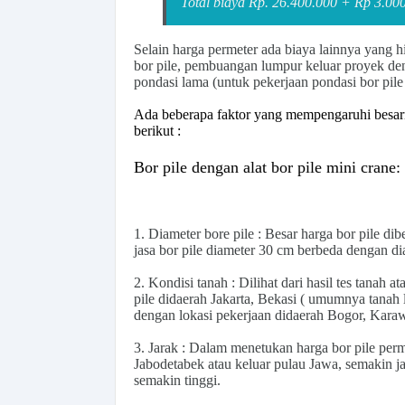
Total biaya Rp. 26.400.000 + Rp 3.00
Selain
harga permeter
ada biaya lainnya yang hi
bor pile, pembuangan lumpur keluar proyek den
pondasi lama
(untuk pekerjaan pondasi bor pil
Ada beberapa faktor yang mempengaruhi besarnya
berikut :
Bor pile dengan alat bor pile mini crane:
1.
Diameter bore pile
: Besar harga bor pile di
jasa bor pile diameter 30 cm berbeda dengan d
2.
Kondisi tanah
: Dilihat dari hasil tes tanah 
pile
didaerah
Jakarta, Bekasi
( umumnya tanah l
dengan lokasi pekerjaan didaerah
Bogor, Kara
3.
Jarak
: Dalam menetukan harga bor pile permet
Jabodetabek atau keluar pulau Jawa, semakin j
semakin tinggi.