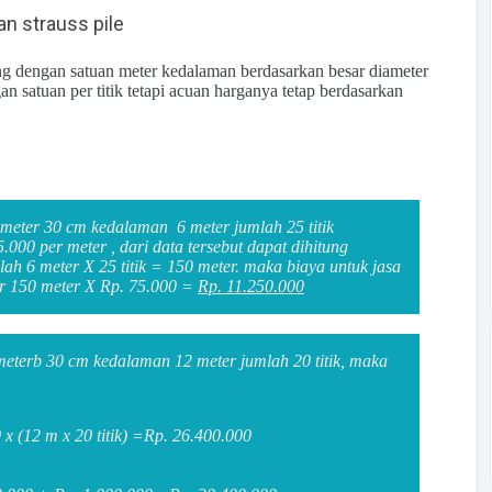
an strauss pile
ng dengan satuan meter kedalaman berdasarkan besar diameter
an satuan per titik tetapi acuan harganya tetap berdasarkan
ameter 30 cm kedalaman 6 meter jumlah 25 titik
.000 per meter , dari data tersebut dapat dihitung
ah 6 meter X 25 titik = 150 meter. maka biaya untuk jasa
ar 150 meter X Rp. 75.000 =
Rp. 11.250.000
meterb 30 cm kedalaman 12 meter jumlah 20 titik, maka
x (12 m x 20 titik) =Rp. 26.400.000