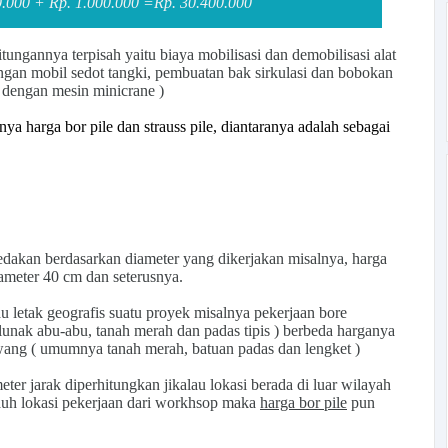
0.000 + Rp. 1.000.000 =
Rp. 30.400.000
tungannya terpisah yaitu biaya mobilisasi dan demobilisasi alat
gan mobil sedot tangki, pembuatan bak sirkulasi dan bobokan
e dengan mesin minicrane )
 harga bor pile dan strauss pile, diantaranya adalah sebagai
bedakan berdasarkan diameter yang dikerjakan misalnya, harga
iameter 40 cm dan seterusnya.
atau letak geografis suatu proyek misalnya pekerjaan
bore
unak abu-abu, tanah merah dan padas tipis ) berbeda harganya
wang
( umumnya tanah merah, batuan padas dan lengket )
er jarak diperhitungkan jikalau lokasi berada di luar wilayah
auh lokasi pekerjaan dari workhsop maka
harga bor pile
pun