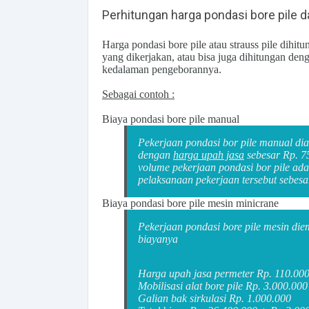
Perhitungan harga pondasi bore pile d
Harga pondasi bore pile atau strauss pile
dihitu
yang dikerjakan, atau bisa juga dihitungan deng
kedalaman pengeborannya.
Sebagai contoh :
Biaya pondasi bore pile manual
Pekerjaan pondasi bor pile manual di
dengan
harga upah jasa
sebesar Rp. 75
volume pekerjaan pondasi bor pile adal
pelaksanaan pekerjaan tersebut sebes
Biaya pondasi bore pile mesin minicrane
Pekerjaan pondasi bore pile mesin die
biayanya
Harga upah jasa permeter Rp. 110.000 
Mobilisasi alat bore pile Rp. 3.000.000
Galian bak sirkulasi Rp. 1.000.000