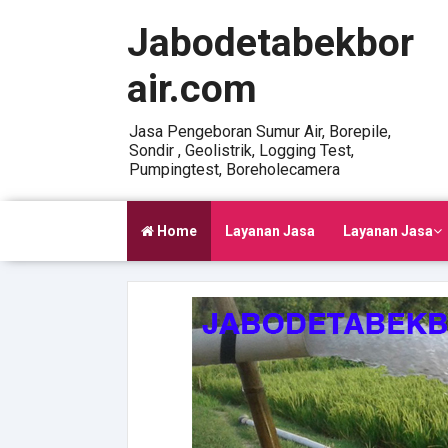
Jabodetabekbor
air.com
Jasa Pengeboran Sumur Air, Borepile,
Sondir , Geolistrik, Logging Test,
Pumpingtest, Boreholecamera
Home
Layanan Jasa
Layanan Jasa