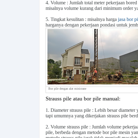
4.
Volume
: Jumlah total meter pekerjaan bore
misalnya volume kurang dari minimum order y
5.
Tingkat kesulitan
: misalnya harga
jasa bor pi
harganya dengan pekerjaan pondasi untuk jemba
Bor pile dengan alat minicrane
Strauss pile atau bor pile manual:
1.
Diameter strauss pile
: Lebih besar diameter
tapi umumnya yang dikerjakan strauss pile ber
2.
Volume strauss pile
: Jumlah volume pekerjaan
pile, berbeda dengan metode bor pile mesin y
metode strauss pile jarak tidak menjadi masala