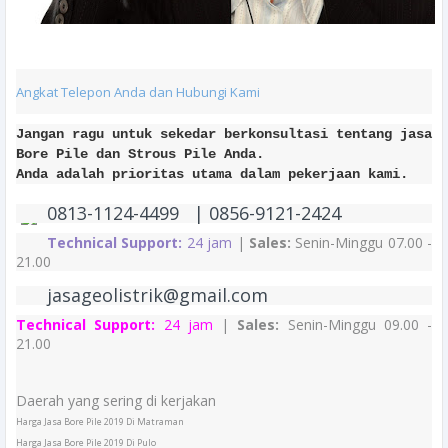
Angkat Telepon Anda dan Hubungi Kami
Jangan ragu untuk sekedar berkonsultasi tentang jasa
Bore Pile dan Strous Pile Anda.
Anda adalah prioritas utama dalam pekerjaan kami.
0813-1124-4499 | 0856-9121-2424
Technical Support:
24 jam
|
Sales:
Senin-Minggu 07.00 -
21.00
jasageolistrik@gmail.com
Technical Support:
24 jam
|
Sales:
Senin-Minggu 09.00 -
21.00
Daerah yang sering di kerjakan
Harga Jasa Bore Pile 2019 Di Matraman
Harga Jasa Bore Pile 2019 Di Pulo