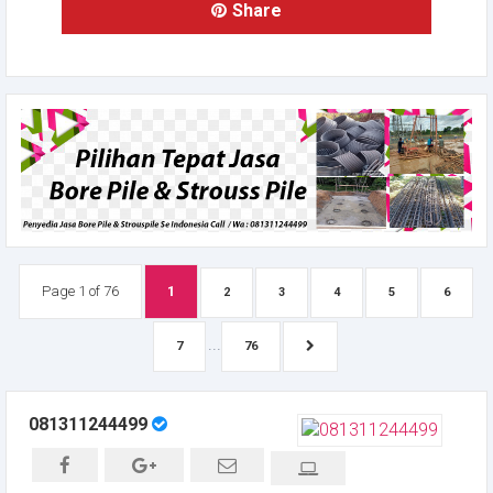
Share
Page 1 of 76
1
2
3
4
5
6
...
7
76
081311244499