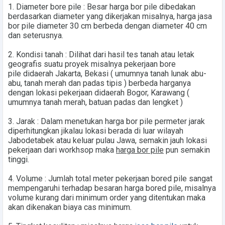
1.
Diameter bore pile
: Besar harga bor pile dibedakan
berdasarkan diameter yang dikerjakan misalnya, harga jasa
bor pile diameter 30 cm berbeda dengan diameter 40 cm
dan seterusnya.
2.
Kondisi tanah
: Dilihat dari hasil tes tanah atau letak
geografis suatu proyek misalnya pekerjaan
bore
pile
didaerah
Jakarta, Bekasi
( umumnya tanah lunak abu-
abu, tanah merah dan padas tipis ) berbeda harganya
dengan lokasi pekerjaan didaerah
Bogor, Karawang
(
umumnya tanah merah, batuan padas dan lengket )
3.
Jarak
: Dalam menetukan harga bor pile permeter jarak
diperhitungkan jikalau lokasi berada di luar wilayah
Jabodetabek atau keluar pulau Jawa, semakin jauh lokasi
pekerjaan dari workhsop maka
harga bor pile
pun semakin
tinggi.
4.
Volume
: Jumlah total meter pekerjaan bored pile sangat
mempengaruhi terhadap besaran harga bored pile, misalnya
volume kurang dari minimum order yang ditentukan maka
akan dikenakan biaya cas minimum.