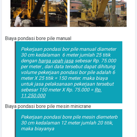
Biaya pondasi bore pile manual
Pekerjaan pondasi bor pile manual diameter
30 cm kedalaman 6 meter jumlah 25 titik
dengan
harga upah jasa
sebesar Rp. 75.000
per meter , dari data tersebut dapat dihitung
volume pekerjaan pondasi bor pile adalah 6
meter X 25 titik = 150 meter. maka biaya
untuk jasa pelaksanaan pekerjaan tersebut
sebesar 150 meter X Rp. 75.000 =
Rp.
11.250.000
Biaya pondasi bore pile mesin minicrane
Pekerjaan pondasi bore pile mesin diemeterb
30 cm kedalaman 12 meter jumlah 20 titik,
maka biayanya