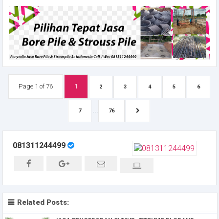
Page 1 of 76
1
2
3
4
5
6
...
7
76
081311244499
Related Posts: