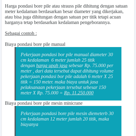
Harga pondasi bore pile atau strauss pile
dihitung dengan satuan
meter kedalaman berdasarkan besar diameter yang dikerjakan,
atau bisa juga dihitungan dengan satuan per titik tetapi acuan
harganya tetap berdasarkan kedalaman pengeborannya.
Sebagai contoh :
Biaya pondasi bore pile manual
Pekerjaan pondasi bor pile manual diameter 30
cm kedalaman 6 meter jumlah 25 titik
dengan
harga upah jasa
sebesar Rp. 75.000 per
meter , dari data tersebut dapat dihitung volume
pekerjaan pondasi bor pile adalah 6 meter X 25
titik = 150 meter. maka biaya untuk jasa
pelaksanaan pekerjaan tersebut sebesar 150
meter X Rp. 75.000 =
Rp. 11.250.000
Biaya pondasi bore pile mesin minicrane
Pekerjaan pondasi bore pile mesin diemeterb 30
cm kedalaman 12 meter jumlah 20 titik, maka
biayanya