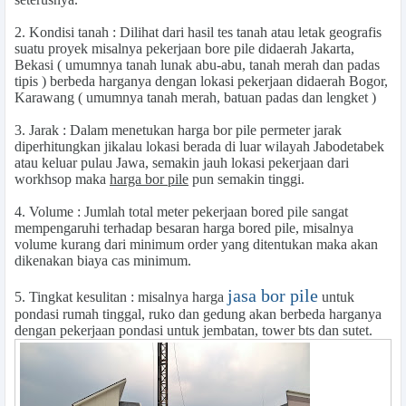
2.
Kondisi tanah
: Dilihat dari hasil tes tanah atau letak geografis
suatu proyek misalnya pekerjaan
bore pile
didaerah
Jakarta,
Bekasi
( umumnya tanah lunak abu-abu, tanah merah dan padas
tipis ) berbeda harganya dengan lokasi pekerjaan didaerah
Bogor,
Karawang
( umumnya tanah merah, batuan padas dan lengket )
3.
Jarak
: Dalam menetukan harga bor pile permeter jarak
diperhitungkan jikalau lokasi berada di luar wilayah Jabodetabek
atau keluar pulau Jawa, semakin jauh lokasi pekerjaan dari
workhsop maka
harga bor pile
pun semakin tinggi.
4.
Volume
: Jumlah total meter pekerjaan bored pile sangat
mempengaruhi terhadap besaran harga bored pile, misalnya
volume kurang dari minimum order yang ditentukan maka akan
dikenakan biaya cas minimum.
jasa bor pile
5.
Tingkat kesulitan
: misalnya harga
untuk
pondasi rumah tinggal, ruko dan gedung akan berbeda harganya
dengan pekerjaan pondasi untuk jembatan, tower bts dan sutet.