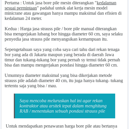
Pertama : Untuk jasa bore pile mesin diterangkan "
kedalaman
sesuai permintaan
" padahal untuk alat kerja mesin model
minicrane atau gawangan hanya mampu maksimal dan efisien di
kedalaman 24 meter.
Kedua : Harga jasa strauss pile / bore pile manual diterangkan
bisa mengerjakan lubang bor hingga diameter 60 cm, saya selaku
penyedia jasa strauss pile menyangsikan kemampuan itu.
Sepengetahuan saya yang coba saya cari tahu dari rekan tenaga
bor yang ada di Jakarta maupun yang berada di daerah Jawa
timur dan tukang-tukang bor yang pernah sy temui tidak pernah
bisa dan mampu mengerjakan pondasi hingga diameter 60 cm.
Umumnya diameter maksimal yang bisa dikerjakan metode
strauss pile adalah diameter 40 cm, itu juga hanya tukang- tukang
tertentu saja yang bisa / mau.
Saya mencoba meluruskan hal ini agar rekan
kontraktor atau arsitek tepat dalam menghitung
RAB / menentukan sebuah pondasi strauss pile
Untuk mendapatkan penawaran
harga bore pile
atau bertanya