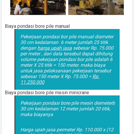
Biaya pondasi bore pile manual
Pekerjaan pondasi bor pile manual diameter
30 cm kedalaman 6 meter jumlah 25 titik
dengan
harga upah jasa
sebesar Rp. 75.000
per meter , dari data tersebut dapat dihitung
volume pekerjaan pondasi bor pile adalah 6
meter X 25 titik = 150 meter. maka biaya
untuk jasa pelaksanaan pekerjaan tersebut
sebesar 150 meter X Rp. 75.000 =
Rp.
11.250.000
Biaya pondasi bore pile mesin minicrane
Pekerjaan pondasi bore pile mesin diemeterb
30 cm kedalaman 12 meter jumlah 20 titik,
maka biayanya
Harga upah jasa permeter Rp. 110.000 x (12