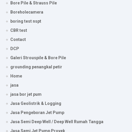
Bore Pile & Strauss Pile
Boreholecamera
boring test nspt
CBR test
Contact
DCP
Galeri Strouspile & Bore Pile
grounding penangkal petir
Home
jasa
jasa bor jet pum
Jasa Geolistrik & Logging
Jasa Pengeboran Jet Pump
Jasa Semi Deep Well / Deep Well Rumah Tangga
Jasa Semi Jet Pump Proyek