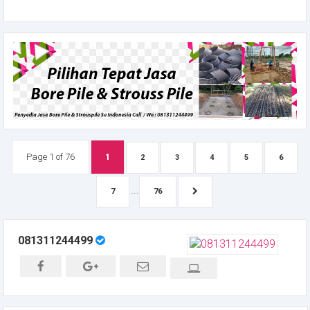
Page 1 of 76
1
2
3
4
5
6
...
7
76
081311244499