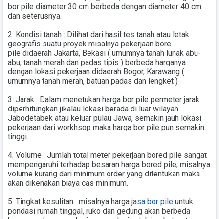
bor pile diameter 30 cm berbeda dengan diameter 40 cm
dan seterusnya.
2.
Kondisi tanah
: Dilihat dari hasil tes tanah atau letak
geografis suatu proyek misalnya pekerjaan
bore
pile
didaerah
Jakarta, Bekasi
( umumnya tanah lunak abu-
abu, tanah merah dan padas tipis ) berbeda harganya
dengan lokasi pekerjaan didaerah
Bogor, Karawang
(
umumnya tanah merah, batuan padas dan lengket )
3.
Jarak
: Dalam menetukan harga bor pile permeter jarak
diperhitungkan jikalau lokasi berada di luar wilayah
Jabodetabek atau keluar pulau Jawa, semakin jauh lokasi
pekerjaan dari workhsop maka
harga bor pile
pun semakin
tinggi.
4.
Volume
: Jumlah total meter pekerjaan bored pile sangat
mempengaruhi terhadap besaran harga bored pile, misalnya
volume kurang dari minimum order yang ditentukan maka
akan dikenakan biaya cas minimum.
5.
Tingkat kesulitan
: misalnya harga
jasa bor pile
untuk
pondasi rumah tinggal, ruko dan gedung akan berbeda