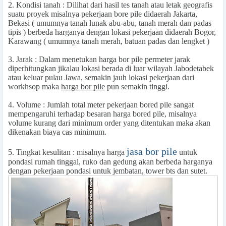
2.
Kondisi tanah
: Dilihat dari hasil tes tanah atau letak geografis
suatu proyek misalnya pekerjaan
bore pile
didaerah
Jakarta,
Bekasi
( umumnya tanah lunak abu-abu, tanah merah dan padas
tipis ) berbeda harganya dengan lokasi pekerjaan didaerah
Bogor,
Karawang
( umumnya tanah merah, batuan padas dan lengket )
3.
Jarak
: Dalam menetukan harga bor pile permeter jarak
diperhitungkan jikalau lokasi berada di luar wilayah Jabodetabek
atau keluar pulau Jawa, semakin jauh lokasi pekerjaan dari
workhsop maka
harga bor pile
pun semakin tinggi.
4.
Volume
: Jumlah total meter pekerjaan bored pile sangat
mempengaruhi terhadap besaran harga bored pile, misalnya
volume kurang dari minimum order yang ditentukan maka akan
dikenakan biaya cas minimum.
jasa bor pile
5.
Tingkat kesulitan
: misalnya harga
untuk
pondasi rumah tinggal, ruko dan gedung akan berbeda harganya
dengan pekerjaan pondasi untuk jembatan, tower bts dan sutet.