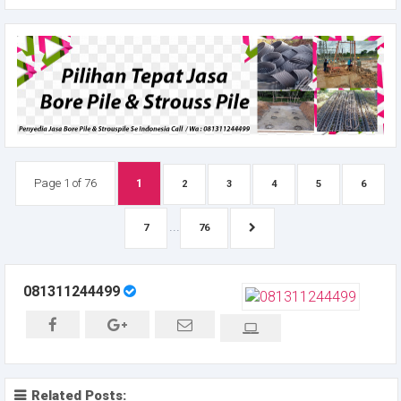
Page 1 of 76
1
2
3
4
5
6
...
7
76
081311244499
Related Posts: