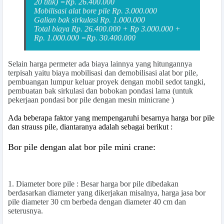
20 titik) =Rp. 26.400.000
Mobilisasi alat bore pile Rp. 3.000.000
Galian bak sirkulasi Rp. 1.000.000
Total biaya Rp. 26.400.000 + Rp 3.000.000 +
Rp. 1.000.000 =
Rp. 30.400.000
Selain
harga permeter
ada biaya lainnya yang hitungannya
terpisah yaitu biaya mobilisasi dan demobilisasi alat bor pile,
pembuangan lumpur keluar proyek dengan mobil sedot tangki,
pembuatan bak sirkulasi dan bobokan pondasi lama
(untuk
pekerjaan pondasi bor pile dengan mesin minicrane )
Ada beberapa faktor yang mempengaruhi besarnya harga bor pile
dan strauss pile, diantaranya adalah sebagai berikut :
Bor pile dengan alat bor pile mini crane:
1.
Diameter bore pile
: Besar harga bor pile dibedakan
berdasarkan diameter yang dikerjakan misalnya, harga jasa bor
pile diameter 30 cm berbeda dengan diameter 40 cm dan
seterusnya.