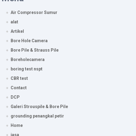
Air Compressor Sumur
alat
Artikel
Bore Hole Camera
Bore Pile & Strauss Pile
Boreholecamera
boring test nspt
CBR test
Contact
DCP
Galeri Strouspile & Bore Pile
grounding penangkal petir
Home
jasa