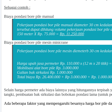
Sebagai contoh :
Biaya pondasi bore pile manual
Pekerjaan pondasi bor pile manual diameter 30 cm kedala
tersebut dapat dihitung volume pekerjaan pondasi bor pile 
150 meter X Rp. 75.000 =
Rp. 11.250.000
Biaya pondasi bore pile mesin minicrane
Pekerjaan pondasi bore pile mesin diemeterb 30 cm kedala
Harga upah jasa permeter Rp. 110.000 x (12 m x 20 titik) 
Mobilisasi alat bore pile Rp. 3.000.000
Galian bak sirkulasi Rp. 1.000.000
Total biaya Rp. 26.400.000 + Rp 3.000.000 + Rp. 1.000.0
Selain
harga permeter
ada biaya lainnya yang hitungannya terpisah y
tangki, pembuatan bak sirkulasi dan bobokan pondasi lama
(untuk p
Ada beberapa faktor yang mempengaruhi besarnya harga bor pile dan s