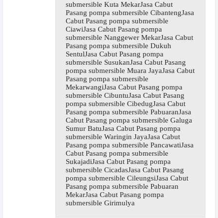
submersible Kuta MekarJasa Cabut
Pasang pompa submersible CibantengJasa
Cabut Pasang pompa submersible
CiawiJasa Cabut Pasang pompa
submersible Nanggewer MekarJasa Cabut
Pasang pompa submersible Dukuh
SentulJasa Cabut Pasang pompa
submersible SusukanJasa Cabut Pasang
pompa submersible Muara JayaJasa Cabut
Pasang pompa submersible
MekarwangiJasa Cabut Pasang pompa
submersible CibuntuJasa Cabut Pasang
pompa submersible CibedugJasa Cabut
Pasang pompa submersible PabuaranJasa
Cabut Pasang pompa submersible Galuga
Sumur BatuJasa Cabut Pasang pompa
submersible Waringin JayaJasa Cabut
Pasang pompa submersible PancawatiJasa
Cabut Pasang pompa submersible
SukajadiJasa Cabut Pasang pompa
submersible CicadasJasa Cabut Pasang
pompa submersible CileungsiJasa Cabut
Pasang pompa submersible Pabuaran
MekarJasa Cabut Pasang pompa
submersible Girimulya