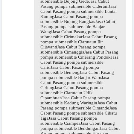
submersible Bojong GedeJasa Cabut
Pasang pompa submersible CiderumJasa
Cabut Pasang pompa submersible Bantar
KuningJasa Cabut Pasang pompa
submersible Bojong RangkasJasa Cabut
Pasang pompa submersible Banjar
WangiJasa Cabut Pasang pompa
submersible CirimekarJasa Cabut Pasang
pompa submersible Ciaruteun Ilir
CijayantiJasa Cabut Pasang pompa
submersible CimanggisJasa Cabut Pasang
pompa submersible Ciherang PondokJasa
Cabut Pasang pompa submersible
CariuJasa Cabut Pasang pompa
submersible BentengJasa Cabut Pasang
pompa submersible Banjar WaruJasa
Cabut Pasang pompa submersible
CiriungJasa Cabut Pasang pompa
submersible Ciaruteun Udik
CipambuanJasa Cabut Pasang pompa
submersible Kedung WaringinJasa Cabut
Pasang pompa submersible CimandeJasa
Cabut Pasang pompa submersible Cibatu
TigaJasa Cabut Pasang pompa
submersible CiampeaJasa Cabut Pasang
pompa submersible BendunganJasa Cabut
Pasang pompa submersible Harapan