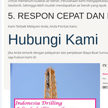
Untuk memenuhi kualitas air bersih. Perusahaan kami mengaplikasik
Geolistrik. Sehingga lebih mudah mendapatkan air bersih yang layak.
5. RESPON CEPAT DAN
Kami Terbaik Melayani Anda, Anda Pioritas Kami.
Hubungi Kami
Jika Anda tertarik dengan pelayanan dan penjelasan Biaya Buat Sumur 
saja hubuni kami di:
CV.
Alam
Kel.
Jati
081