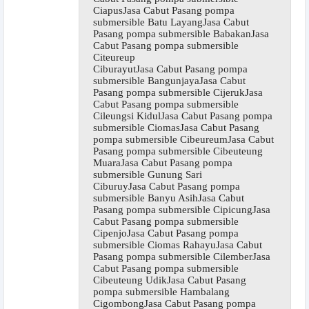
CiapusJasa Cabut Pasang pompa
submersible Batu LayangJasa Cabut
Pasang pompa submersible BabakanJasa
Cabut Pasang pompa submersible
Citeureup
CiburayutJasa Cabut Pasang pompa
submersible BangunjayaJasa Cabut
Pasang pompa submersible CijerukJasa
Cabut Pasang pompa submersible
Cileungsi KidulJasa Cabut Pasang pompa
submersible CiomasJasa Cabut Pasang
pompa submersible CibeureumJasa Cabut
Pasang pompa submersible Cibeuteung
MuaraJasa Cabut Pasang pompa
submersible Gunung Sari
CiburuyJasa Cabut Pasang pompa
submersible Banyu AsihJasa Cabut
Pasang pompa submersible CipicungJasa
Cabut Pasang pompa submersible
CipenjoJasa Cabut Pasang pompa
submersible Ciomas RahayuJasa Cabut
Pasang pompa submersible CilemberJasa
Cabut Pasang pompa submersible
Cibeuteung UdikJasa Cabut Pasang
pompa submersible Hambalang
CigombongJasa Cabut Pasang pompa