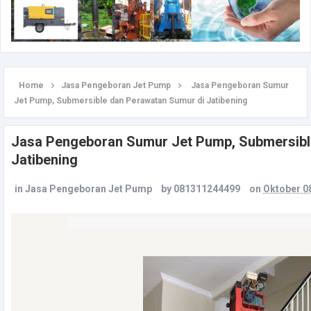
Home
Jasa Pengeboran Jet Pump
Jasa Pengeboran Sumur
Jet Pump, Submersible dan Perawatan Sumur di Jatibening
Jasa Pengeboran Sumur Jet Pump, Submersibl
Jatibening
in
Jasa Pengeboran Jet Pump
by
081311244499
on
Oktober 0
Biaya Buat Sumur Bor di Jatibening, Bekasi Tel. 081
– Pembuatan bor yakni sumber air atau sumur yang dijadikan dari pengeboran yang memakai alat pengeboran sumur.