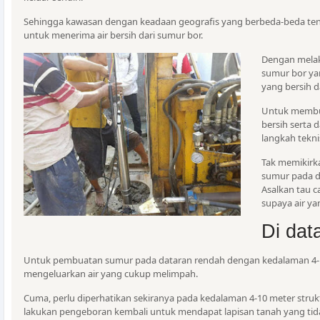
Sehingga kawasan dengan keadaan geografis yang berbeda-beda te
untuk menerima air bersih dari sumur bor.
Dengan mela
sumur bor ya
yang bersih d
Untuk membua
bersih serta 
langkah tekn
Tak memikir
sumur pada d
Asalkan tau 
supaya air yan
Di dat
Untuk pembuatan sumur pada dataran rendah dengan kedalaman 4-
mengeluarkan air yang cukup melimpah.
Cuma, perlu diperhatikan sekiranya pada kedalaman 4-10 meter stru
lakukan pengeboran kembali untuk mendapat lapisan tanah yang tidak