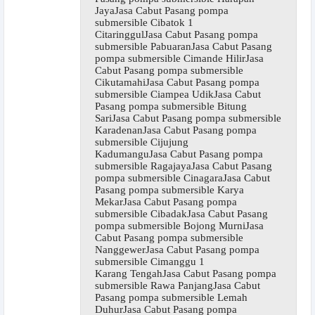
JayaJasa Cabut Pasang pompa
submersible Cibatok 1
CitaringgulJasa Cabut Pasang pompa
submersible PabuaranJasa Cabut Pasang
pompa submersible Cimande HilirJasa
Cabut Pasang pompa submersible
CikutamahiJasa Cabut Pasang pompa
submersible Ciampea UdikJasa Cabut
Pasang pompa submersible Bitung
SariJasa Cabut Pasang pompa submersible
KaradenanJasa Cabut Pasang pompa
submersible Cijujung
KadumanguJasa Cabut Pasang pompa
submersible RagajayaJasa Cabut Pasang
pompa submersible CinagaraJasa Cabut
Pasang pompa submersible Karya
MekarJasa Cabut Pasang pompa
submersible CibadakJasa Cabut Pasang
pompa submersible Bojong MurniJasa
Cabut Pasang pompa submersible
NanggewerJasa Cabut Pasang pompa
submersible Cimanggu 1
Karang TengahJasa Cabut Pasang pompa
submersible Rawa PanjangJasa Cabut
Pasang pompa submersible Lemah
DuhurJasa Cabut Pasang pompa