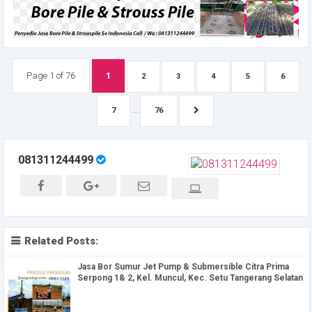
Page 1 of 76
1
2
3
4
5
6
...
7
76
081311244499
Related Posts:
Jasa Bor Sumur Jet Pump & Submersible Citra Prima
Serpong 1& 2, Kel. Muncul, Kec. Setu Tangerang Selatan