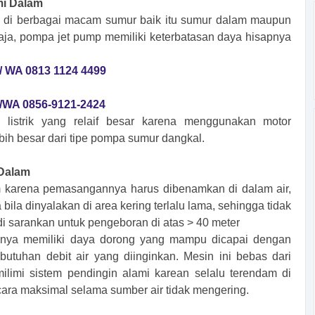
mi Dalam
ng di berbagai macam sumur baik itu sumur dalam maupun
ja, pompa jet pump memiliki keterbatasan daya hisapnya
/ WA 0813 1124 4499
/WA 0856-9121-2424
listrik yang relaif besar karena menggunakan motor
bih besar dari tipe pompa sumur dangkal.
 Dalam
m karena pemasangannya harus dibenamkan di dalam air,
ila dinyalakan di area kering terlalu lama, sehingga tidak
 di sarankan untuk pengeboran di atas > 40 meter
hanya memiliki daya dorong yang mampu dicapai dengan
tuhan debit air yang diinginkan. Mesin ini bebas dari
ilimi sistem pendingin alami karean selalu terendam di
secara maksimal selama sumber air tidak mengering.