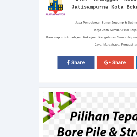
Jatisampurna Kota Bek
Jasa Pengeboran Sumur Jetpump & Submers
Harga Jasa Sumur Air Bor Terj
Kami siap untuk melayani Pekerjaan Pengeboran Sumur Jetpum
Jaya, Margahayu, Pengasinan
Share
Share