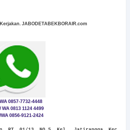
i Kerjakan. JABODETABEKBORAIR.com
WA 0857-7732-4448
/ WA 0813 1124 4499
/WA 0856-9121-2424
an RT 01/13 NO.5 Kel. Jatirangga Kec.