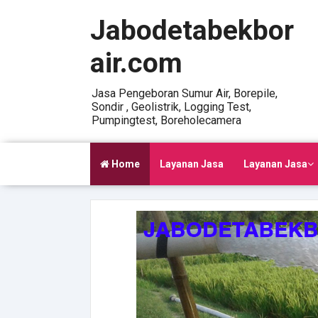
Jabodetabekbor
air.com
Jasa Pengeboran Sumur Air, Borepile,
Sondir , Geolistrik, Logging Test,
Pumpingtest, Boreholecamera
Home
Layanan Jasa
Layanan Jasa